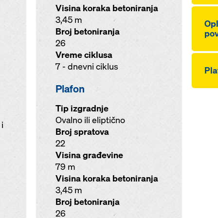
Visina koraka betoniranja
3,45 m
Opl
Broj betoniranja
pov
26
Vreme ciklusa
7 - dnevni ciklus
Pla
Plafon
Tip izgradnje
Ovalno ili eliptično
i
Broj spratova
22
Visina građevine
79 m
Visina koraka betoniranja
3,45 m
Broj betoniranja
26