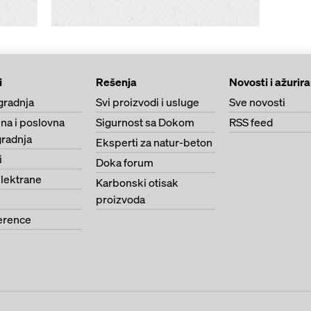
i
Rešenja
Novosti i ažurir
gradnja
Svi proizvodi i usluge
Sve novosti
na i poslovna
Sigurnost sa Dokom
RSS feed
radnja
Eksperti za natur-beton
i
Doka forum
lektrane
Karbonski otisak
proizvoda
erence