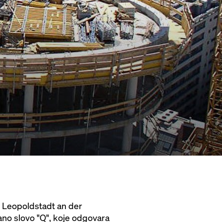
 Leopoldstadt an der
rano slovo "Q", koje odgovara