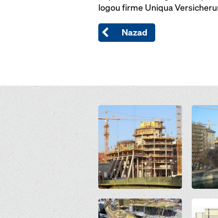
logou firme Uniqua Versicherun
Nazad
Open
Open
Open
Open