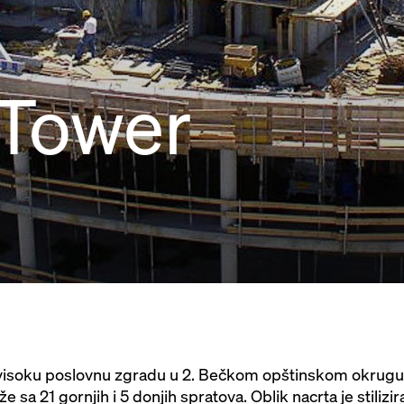
 Tower
 visoku poslovnu zgradu u 2. Bečkom opštinskom okrugu
sa 21 gornjih i 5 donjih spratova. Oblik nacrta je stilizi