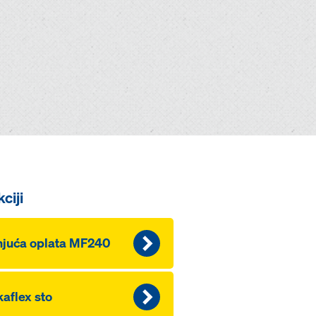
ciji
juća oplata MF240
aflex sto