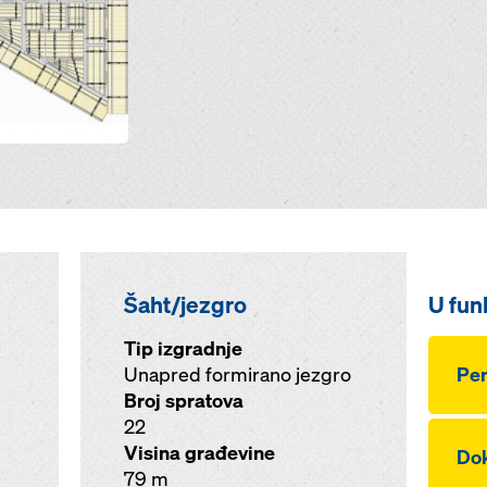
Šaht/jezgro
U funk
Tip izgradnje
Unapred formirano jezgro
Pen
Broj spratova
22
Visina građevine
Dok
79 m