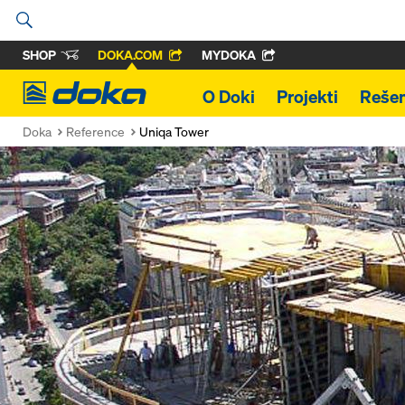
SHOP
DOKA.COM
MYDOKA
Doka
O Doki
Projekti
Rešen
Doka
Reference
Uniqa Tower