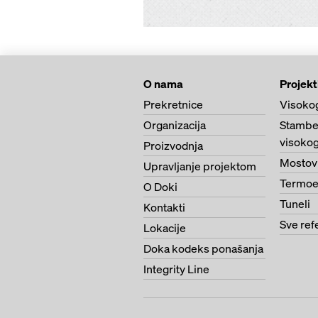
O nama
Projekt
Prekretnice
Visoko
Organizacija
Stambe
visokog
Proizvodnja
Mostov
Upravljanje projektom
Termoe
O Doki
Tuneli
Kontakti
Sve ref
Lokacije
Doka kodeks ponašanja
Integrity Line