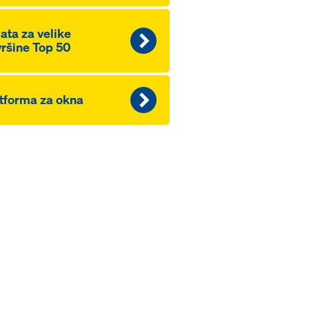
ata za velike
ršine Top 50
tforma za okna