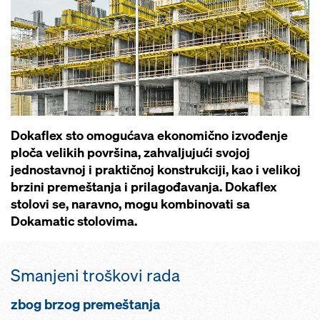
Dokaflex sto omogućava ekonomično izvođenje
ploča velikih površina, zahvaljujući svojoj
jednostavnoj i praktičnoj konstrukciji, kao i velikoj
brzini premeštanja i prilagođavanja. Dokaflex
stolovi se, naravno, mogu kombinovati sa
Dokamatic stolovima.
Smanjeni troškovi rada
zbog brzog premeštanja