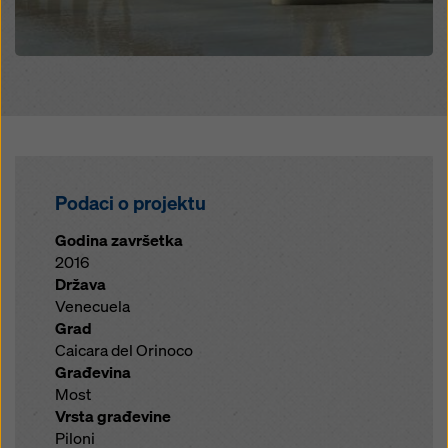
Podaci o projektu
Godina završetka
2016
Država
Venecuela
Grad
Caicara del Orinoco
Građevina
Most
Vrsta građevine
Piloni