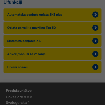
U funkciji
Automatska penjuća oplata SKE plus
Oplata za velike površine Top 50
Sistem za penjanje XS
Ankeri/Konusi za vešanje
Drveni nosači
Predstavništvo
Doka Serb d.o.o.
Svetogorska 4