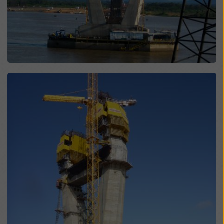
odgovarajućih polja za potvrdu. Svoj pristanak možete
opozvati u bilo kom trenutku sa budućim dejstvom i
bez navođenja razloga klikom na
postavke kolačića
na
dnu ovog veb sajta.
Više informacija o našim kolačićima možete pronaći
u
našoj politici privatnosti
. Takođe vam nudimo opciju
odabira vaših kolačića (napredne postavke kolačića).
Open