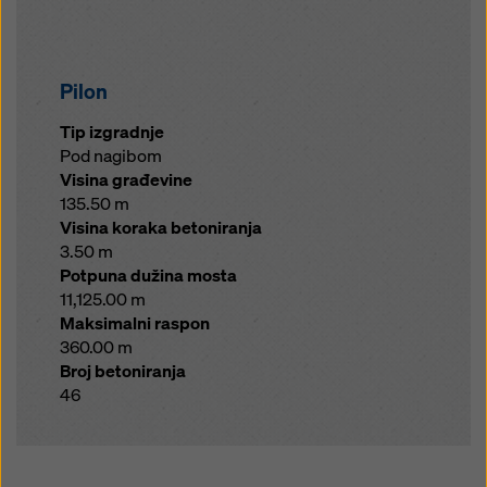
Pilon
Tip izgradnje
Pod nagibom
Visina građevine
135.50 m
Visina koraka betoniranja
3.50 m
Potpuna dužina mosta
11,125.00 m
Maksimalni raspon
360.00 m
Broj betoniranja
46