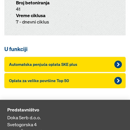
Broj betoniranja
41
Vreme ciklusa
7 - dnevni ciklus
U funkciji
Automatska penjuća oplata SKE plus
Oplata za velike površine Top 50
Predstavništvo
Doka Serb d.o.o.
Svetogorska 4