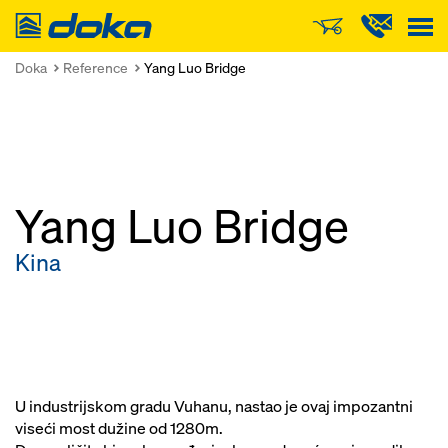
Doka
Doka
Reference
Yang Luo Bridge
Yang Luo Bridge
Kina
U industrijskom gradu Vuhanu, nastao je ovaj impozantni
viseći most dužine od 1280m.