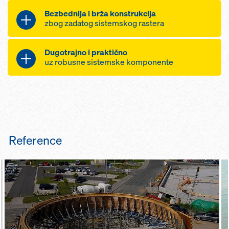
podvlake i prepuštene ploče
Bezbednija i brža konstrukcija
jednostavno su rešene u sistemu
zbog zadatog sistemskog rastera
odlično prilagođavanje stubovima i
zidovima
minimalno vreme za pretragu sa
Dugotrajno i praktično
optimalno prilagođavanje različitim
samo dve dužine nosača
uz robusne sistemske komponente
debljinama ploče
jednostavno montiranje i
pogodno za podupiranje
kontrolisanje omogućeno je
veliki broj primena i umanjeni
montažnih tavanica
markiranjem na nosačima
naknadni troškovi zahvaljujući
odbojnicima i zaštiti na sistemskim
delovima
pojednostavljena logistika na
Reference
gradilištu idealno usklađenim
delovima sistema
prvoklasne betonske površine
slobodnim izborom oplatne ploče