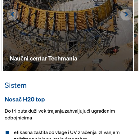
Left
Righ
Naučni centar Techmania
Sistem
Nosač H20 top
Do tri puta duži vek trajanja zahvaljujući ugrađenim
odbojnicima
efikasna zaštita od vlage i UV zračenja izlivanjem