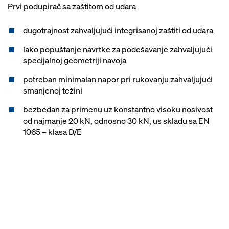
Prvi podupirač sa zaštitom od udara
dugotrajnost zahvaljujući integrisanoj zaštiti od udara
lako popuštanje navrtke za podešavanje zahvaljujući
specijalnoj geometriji navoja
potreban minimalan napor pri rukovanju zahvaljujući
smanjenoj težini
bezbedan za primenu uz konstantno visoku nosivost
od najmanje 20 kN, odnosno 30 kN, us skladu sa EN
1065 – klasa D/E