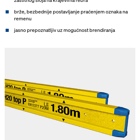
zaštitnog sloja na krajevima rebra
brže, bezbednije postavljanje praćenjem oznaka na
remenu
jasno prepoznatljiv uz mogućnost brendiranja