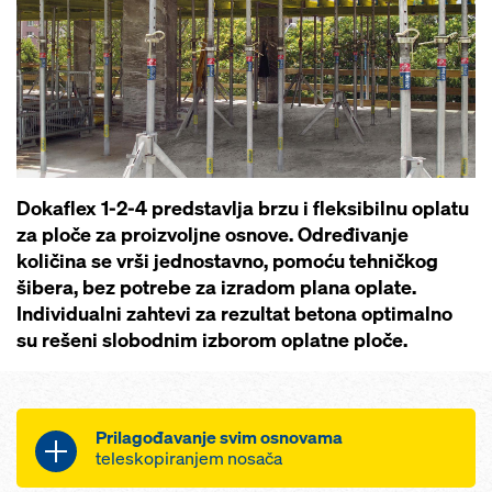
Dokaflex 1-2-4 predstavlja brzu i fleksibilnu oplatu
za ploče za proizvoljne osnove. Određivanje
količina se vrši jednostavno, pomoću tehničkog
šibera, bez potrebe za izradom plana oplate.
Individualni zahtevi za rezultat betona optimalno
su rešeni slobodnim izborom oplatne ploče.
Prilagođavanje svim osnovama
teleskopiranjem nosača