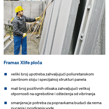
Framax Xlife ploča
veliki broj upotreba zahvaljujući poliuretanskom
završnom sloju i specijalnoj strukturi panela
mali broj pozitivnih otisaka zahvaljujući velikoj
otpornosti na ogrebotine i oštećenja od vibriranja
smanjena je potreba za popravkama budući da nema
pucanja i prodiranja vode