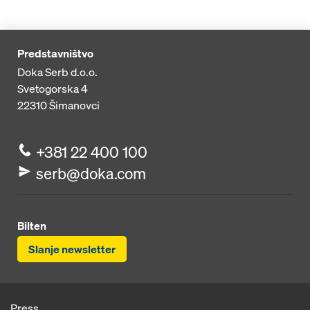
Predstavništvo
Doka Serb d.o.o.
Svetogorska 4
22310
Šimanovci
+381 22 400 100
serb@doka.com
Bilten
Slanje newsletter
Press