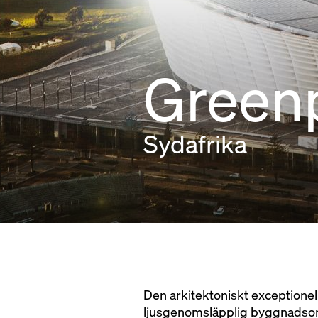
Green
Sydafrika
Den arkitektoniskt exceptionel
ljusgenomsläpplig byggnadsoms