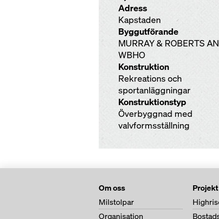
Adress
Kapstaden
Byggutförande
MURRAY & ROBERTS A
WBHO
Konstruktion
Rekreations och
sportanläggningar
Konstruktionstyp
Överbyggnad med
valvformsställning
Om oss
Projekt
Milstolpar
Highris
Organisation
Bostad