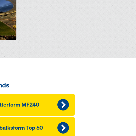
nds
tterform MF240
balksform Top 50