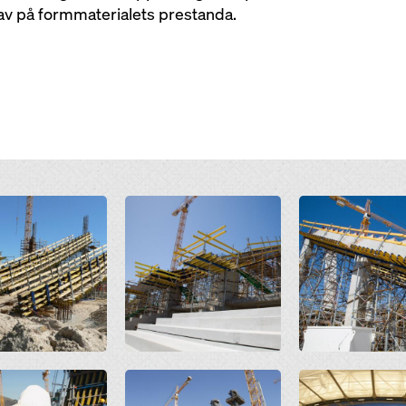
rav på formmaterialets prestanda.
Open
Open
Open
Open