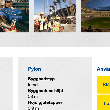
Pylon
Anvä
Byggnadstyp
lutad
Klä
Byggnadens höjd
53 m
Höjd gjutetapper
Trä
3,9 m