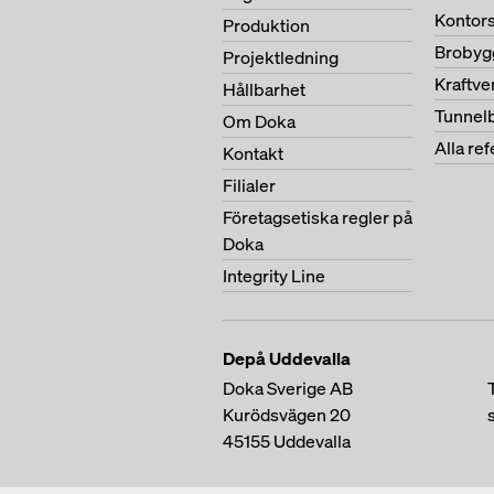
Kontor
Produktion
Brobyg
Projektledning
Kraftv
Hållbarhet
Tunnel
Om Doka
Alla re
Kontakt
Filialer
Företagsetiska regler på
Doka
Integrity Line
Depå Uddevalla
Doka Sverige AB
Kurödsvägen 20
45155
Uddevalla