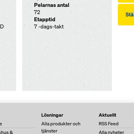
Pelarnas antal
72
Stä
Etapptid
ND
7 -dags-takt
Lösningar
Aktuellt
e
Alla produkter och
RSS Feed
tjänster
shus &
Alla nyheter