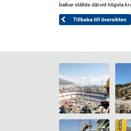
balkar ställde därvid högsta k
Tillbaka till översikten
Open
Open
Open
Open