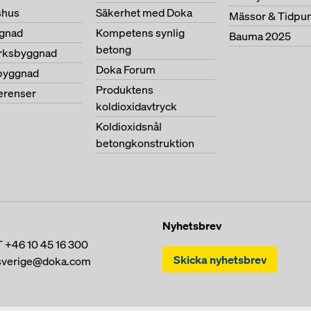
shus
Säkerhet med Doka
Mässor & Tidpu
gnad
Kompetens synlig
Bauma 2025
betong
erksbyggnad
Doka Forum
byggnad
Produktens
ferenser
koldioxidavtryck
Koldioxidsnål
betongkonstruktion
Nyhetsbrev
T
+46 10 45 16 300
Skicka nyhetsbrev
sverige@doka.com