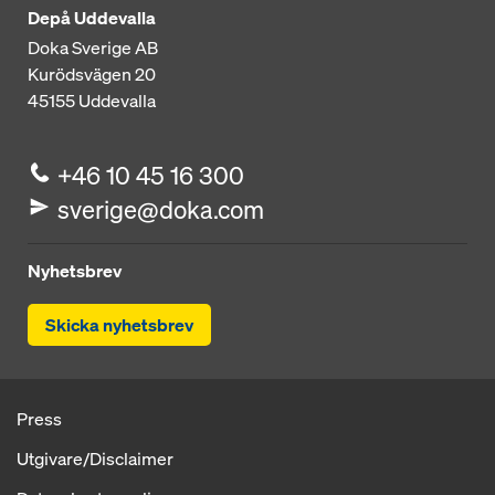
Depå Uddevalla
Doka Sverige AB
Kurödsvägen 20
45155
Uddevalla
+46 10 45 16 300
sverige@doka.com
Nyhetsbrev
Skicka nyhetsbrev
Press
Utgivare/Disclaimer