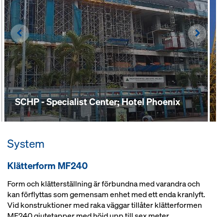
Left
Righ
SCHP - Specialist Center; Hotel Phoenix
System
Klätterform MF240
Form och klätterställning är förbundna med varandra och
kan förflyttas som gemensam enhet med ett enda kranlyft.
Vid konstruktioner med raka väggar tillåter klätterformen
MF240 gjutetapper med höjd upp till sex meter.