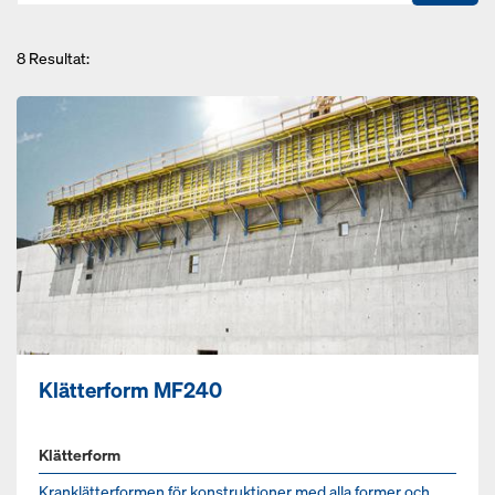
8
Resultat:
Klätterform MF240
Klätterform
Kranklätterformen för konstruktioner med alla former och