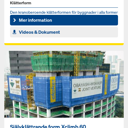
Klätterform
Den kranoberoende klätterformen för byggnader i alla former
och höjder
Mer information
Videos & Dokument
Självklättrande form Xclimb 60