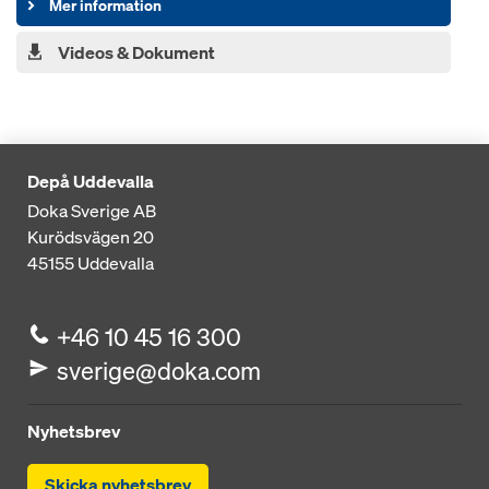
Mer information
Videos & Dokument
Depå Uddevalla
Doka Sverige AB
Kurödsvägen 20
45155
Uddevalla
+46 10 45 16 300
sverige@doka.com
Nyhetsbrev
Skicka nyhetsbrev