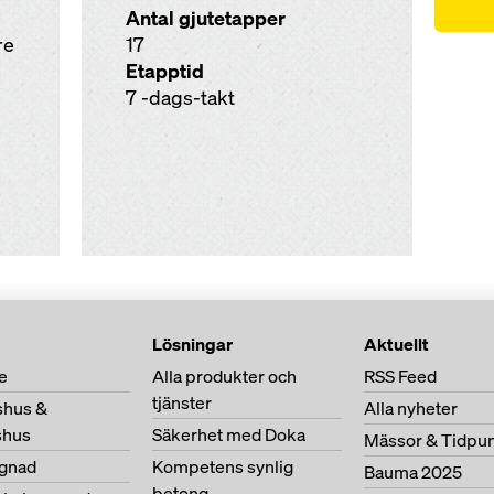
Antal gjutetapper
re
17
Etapptid
7 -dags-takt
Lösningar
Aktuellt
e
Alla produkter och
RSS Feed
tjänster
shus &
Alla nyheter
shus
Säkerhet med Doka
Mässor & Tidpu
gnad
Kompetens synlig
Bauma 2025
betong