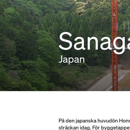
Sanag
Japan
På den japanska huvudön Hons
sträckan idag. För byggetappe