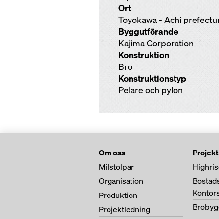
Ort
Toyokawa - Achi prefectu
Byggutförande
Kajima Corporation
Konstruktion
Bro
Konstruktionstyp
Pelare och pylon
Om oss
Projekt
Milstolpar
Highris
Organisation
Bostad
Kontor
Produktion
Brobyg
Projektledning