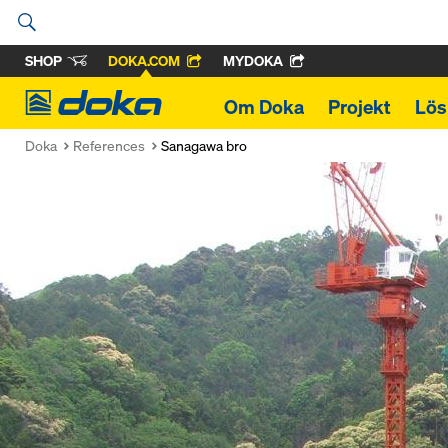
SHOP
DOKA.COM
MYDOKA
Doka
Om Doka
Projekt
Lös
Doka
References
Sanagawa bro