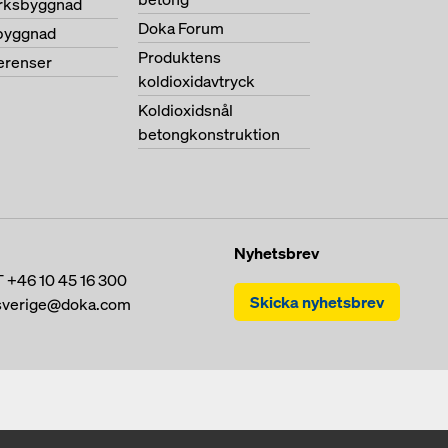
erksbyggnad
Doka Forum
byggnad
Produktens
ferenser
koldioxidavtryck
Koldioxidsnål
betongkonstruktion
Nyhetsbrev
T
+46 10 45 16 300
Skicka nyhetsbrev
sverige@doka.com