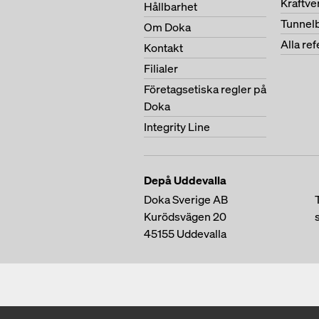
Kraftv
Hållbarhet
Tunnel
Om Doka
Alla re
Kontakt
Filialer
Företagsetiska regler på
Doka
Integrity Line
Depå Uddevalla
Doka Sverige AB
Kurödsvägen 20
45155
Uddevalla