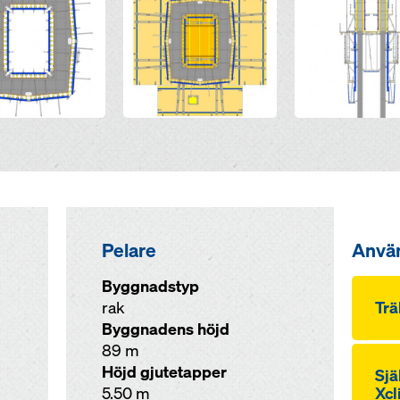
Pelare
Anvä
Byggnadstyp
rak
Trä
Byggnadens höjd
89 m
Höjd gjutetapper
Sjä
5.50 m
Xcl