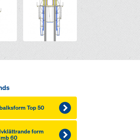
nds
balksform Top 50
lvklättrande form
imb 60