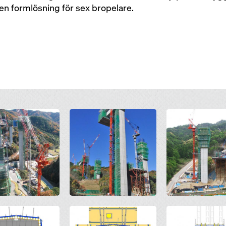
 en formlösning för sex bropelare.
Open
Open
Open
Open