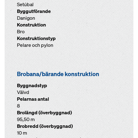
Setúbal
Byggutförande
Danigon
Konstruktion
Bro
Konstruktionstyp
Pelare och pylon
Brobana/bärande konstruktion
Byggnadstyp
Välvd
Pelarnas antal
8
Brolängd (överbyggnad)
95,50 m
Brobredd (överbyggnad)
10 m