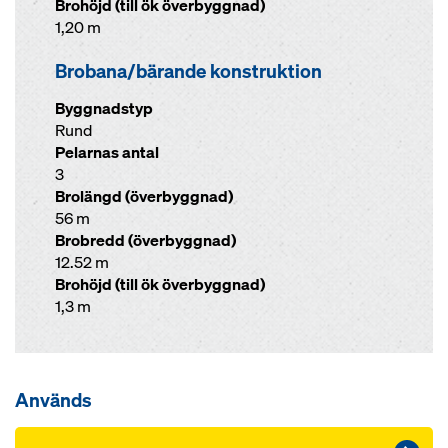
Brohöjd (till ök överbyggnad)
1,20 m
Brobana/bärande konstruktion
Byggnadstyp
Rund
Pelarnas antal
3
Brolängd (överbyggnad)
56 m
Brobredd (överbyggnad)
12.52 m
Brohöjd (till ök överbyggnad)
1,3 m
Används