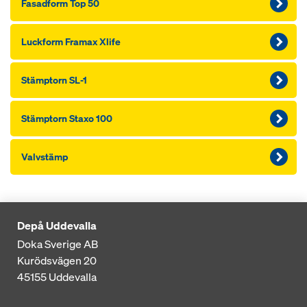
Fasadform Top 50
Luckform Framax Xlife
Stämptorn SL-1
Stämptorn Staxo 100
Valvstämp
Depå Uddevalla
Doka Sverige AB
Kurödsvägen 20
45155
Uddevalla