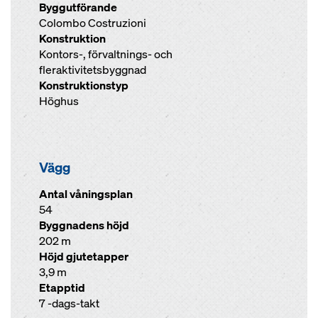
Byggutförande
Colombo Costruzioni
Konstruktion
Kontors-, förvaltnings- och
fleraktivitetsbyggnad
Konstruktionstyp
Höghus
Vägg
Antal våningsplan
54
Byggnadens höjd
202 m
Höjd gjutetapper
3,9 m
Etapptid
7 -dags-takt