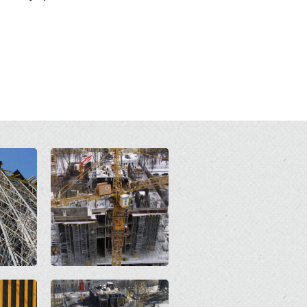
Open
Open