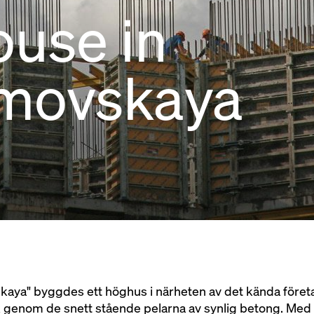
use in
lmovskaya
aya" byggdes ett höghus i närheten av det kända företa
k genom de snett stående pelarna av synlig betong. Med