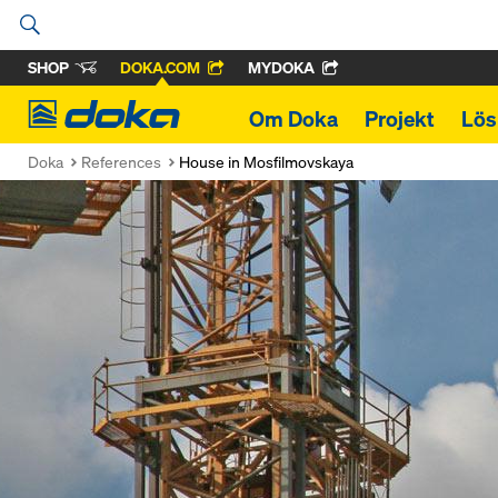
SHOP
DOKA.COM
MYDOKA
Doka
Om Doka
Projekt
Lös
Doka
References
House in Mosfilmovskaya