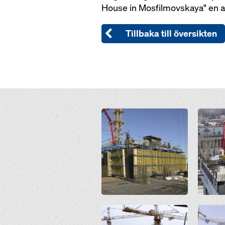
House in Mosfilmovskaya" en a
Tillbaka till översikten
Open
Open
Open
Open