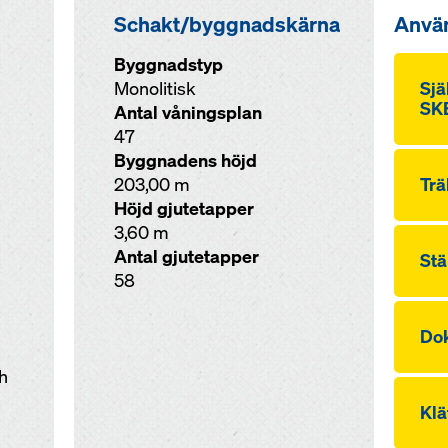
Schakt/byggnadskärna
Anvä
Byggnadstyp
Monolitisk
Sjä
SKE
Antal våningsplan
47
Byggnadens höjd
203,00 m
Trä
Höjd gjutetapper
3,60 m
Antal gjutetapper
Stä
58
Dok
ch
Klä