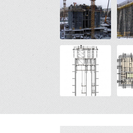
Open
Open