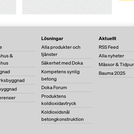
Lösningar
Aktuellt
e
Alla produkter och
RSS Feed
tjänster
shus &
Alla nyheter
shus
Säkerhet med Doka
Mässor & Tidpu
gnad
Kompetens synlig
Bauma 2025
betong
erksbyggnad
Doka Forum
byggnad
Produktens
ferenser
koldioxidavtryck
Koldioxidsnål
betongkonstruktion