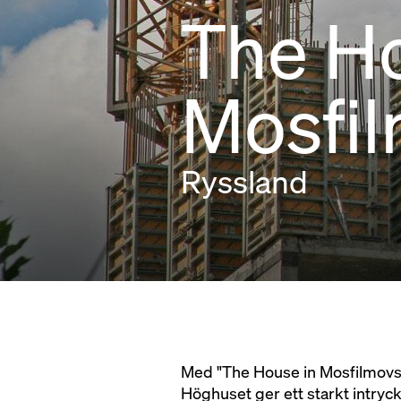
The Ho
Mosfi
Ryssland
Med "The House in Mosfilmovsk
Höghuset ger ett starkt intryc