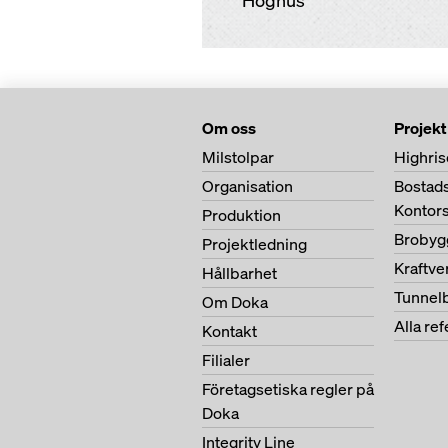
Höghus
Om oss
Projekt
Milstolpar
Highris
Organisation
Bostad
Kontor
Produktion
Brobyg
Projektledning
Kraftv
Hållbarhet
Tunnel
Om Doka
Alla re
Kontakt
Filialer
Företagsetiska regler på
Doka
Integrity Line