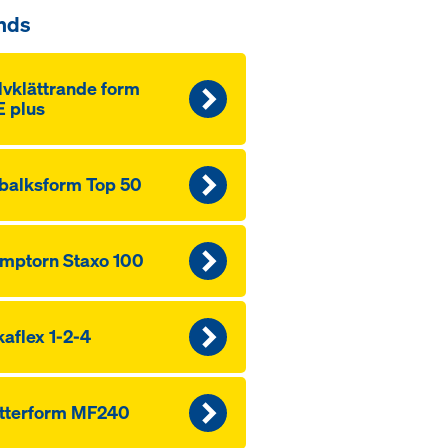
nds
lvklättrande form
 plus
balksform Top 50
mptorn Staxo 100
aflex 1-2-4
tterform MF240