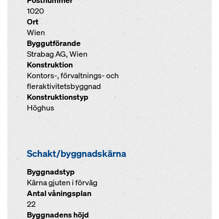
Postnummer
1020
Ort
Wien
Byggutförande
Strabag AG, Wien
Konstruktion
Kontors-, förvaltnings- och
fleraktivitetsbyggnad
Konstruktionstyp
Höghus
Schakt/byggnadskärna
Byggnadstyp
Kärna gjuten i förväg
Antal våningsplan
22
Byggnadens höjd