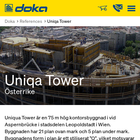
Doka
Doka
References
Uniqa Tower
Uniqa Tower
Österrike
Uniqua Tower är en 75 m hög kontorsbyggnad i vid
Aspernbrücke i stadsdelen Leopoldstadt i Wien.
Byggnaden har 21 plan ovan mark och 5 plan under mark.
Byggnadens form i plan är ett stiliserat "Q", vilket motsvarar