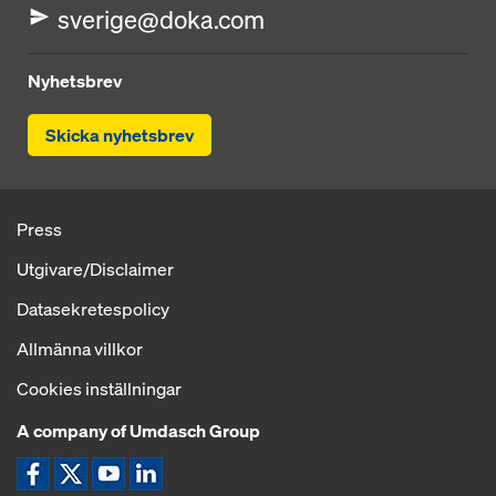
sverige@doka.com
Nyhetsbrev
Skicka nyhetsbrev
Press
Utgivare/Disclaimer
Datasekretespolicy
Allmänna villkor
Cookies inställningar
A company of Umdasch Group
Ikon Facebook
Ikon X
Ikon YouTube
Ikon LinkedIn