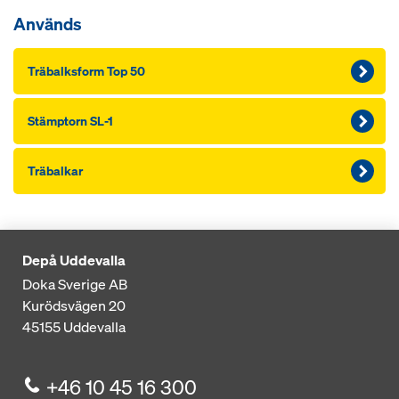
Används
Träbalksform Top 50
Stämptorn SL-1
Träbalkar
Depå Uddevalla
Doka Sverige AB
Kurödsvägen 20
45155
Uddevalla
+46 10 45 16 300