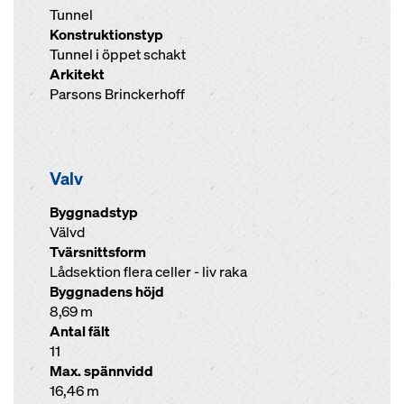
Tunnel
Konstruktionstyp
Tunnel i öppet schakt
Arkitekt
Parsons Brinckerhoff
Valv
Byggnadstyp
Välvd
Tvärsnittsform
Lådsektion flera celler - liv raka
Byggnadens höjd
8,69 m
Antal fält
11
Max. spännvidd
16,46 m