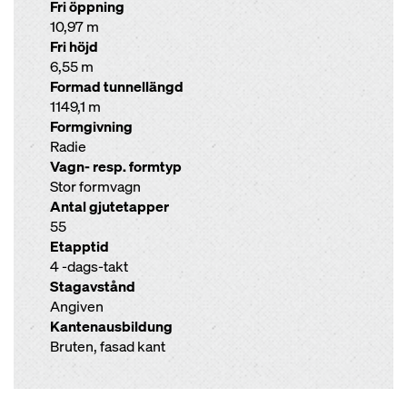
Fri öppning
10,97 m
Fri höjd
6,55 m
Formad tunnellängd
1149,1 m
Formgivning
Radie
Vagn- resp. formtyp
Stor formvagn
Antal gjutetapper
55
Etapptid
4 -dags-takt
Stagavstånd
Angiven
Kantenausbildung
Bruten, fasad kant