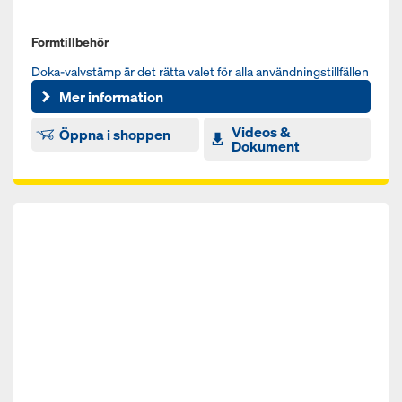
Formtillbehör
Doka-valvstämp är det rätta valet för alla användningstillfällen
och ett viktigt stämp för hårda insatser dagligen på by...
Mer information
Videos &
Öppna i shoppen
Dokument