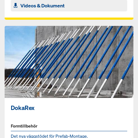
Videos & Dokument
DokaRex
Formtillbehör
Det nya väggstödet för Prefab-Montage.