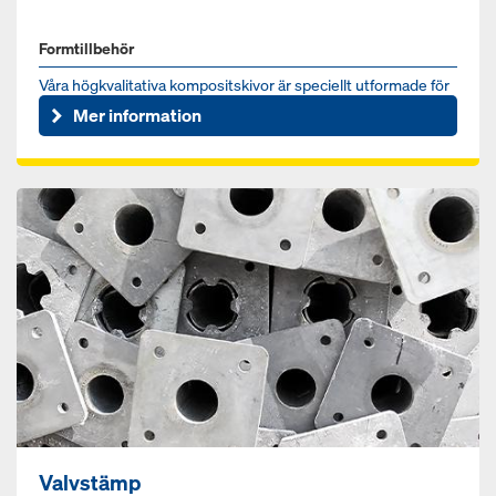
Formtillbehör
Våra högkvalitativa kompositskivor är speciellt utformade för
användning i Doka-ramformar.
Mer information
Valvstämp