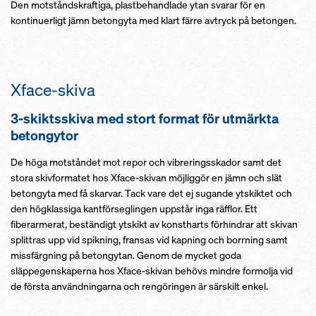
Den motståndskraftiga, plastbehandlade ytan svarar för en
kontinuerligt jämn betongyta med klart färre avtryck på betongen.
Xface-skiva
3-skiktsskiva med stort format för utmärkta
betongytor
De höga motståndet mot repor och vibreringsskador samt det
stora skivformatet hos Xface-skivan möjliggör en jämn och slät
betongyta med få skarvar. Tack vare det ej sugande ytskiktet och
den högklassiga kantförseglingen uppstår inga räfflor. Ett
fiberarmerat, beständigt ytskikt av konstharts förhindrar att skivan
splittras upp vid spikning, fransas vid kapning och borrning samt
missfärgning på betongytan. Genom de mycket goda
släppegenskaperna hos Xface-skivan behövs mindre formolja vid
de första användningarna och rengöringen är särskilt enkel.