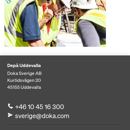
Depå Uddevalla
Doka Sverige AB
Kurödsvägen 20
45155
Uddevalla
+46 10 45 16 300
sverige@doka.com