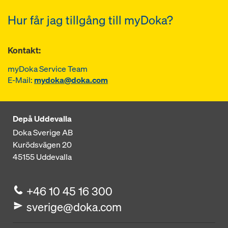
Hur får jag tillgång till myDoka?
Kontakt:
myDoka Service Team
E-Mail:
mydoka@doka.com
Depå Uddevalla
Doka Sverige AB
Kurödsvägen 20
45155
Uddevalla
+46 10 45 16 300
sverige@doka.com