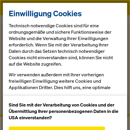
Doka
Einwilligung Cookies
Startseite
Schalung
Traggerüst-Systeme
Freivorbauwagen
Technisch notwendige Cookies sind für eine
ordnungsgemäße und sichere Funktionsweise der
Zurück zur Übersicht
Website und die Verwaltung Ihrer Einwilligungen
erforderlich. Wenn Sie mit der Verarbeitung Ihrer
Daten durch das Setzen technisch notwendiger
Freivorbauwagen
Cookies nicht einverstanden sind, können Sie nicht
auf die Website zugreifen.
Schalung und Rüstung aus einer Hand
Wir verwenden außerdem mit Ihrer vorherigen
freiwilligen Einwilligung weitere Cookies und
Applikationen Dritter. Dies hilft uns, eine optimale
Performance unserer Website zu gewährleisten,
Überblick
insbesondere
Sind Sie mit der Verarbeitung von Cookies und der
Anwenderinformationen, Dokumente & Videos
die Funktionalität unserer Website ständig zu
Übermittlung Ihrer personenbezogenen Daten in die
verbessern (Funktionale und Statistik Cookies),
USA einverstanden?
einen reibungslosen Einkauf bei der Nutzung des