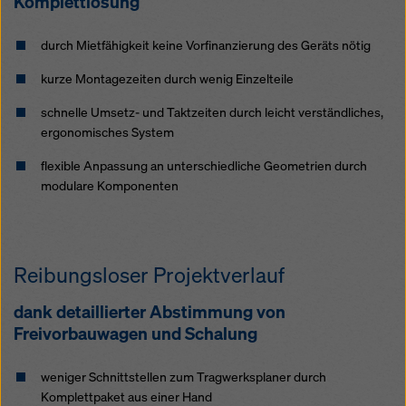
Komplettlösung
Überwachungszwecken unterliegen und dagegen
keine wirksamen Rechtsbehelfe zur Verfügung
stehen. Sie können alle einwilligungspflichtigen
durch Mietfähigkeit keine Vorfinanzierung des Geräts nötig
Cookies ablehnen, indem Sie auf "Ablehnen" klicken
kurze Montagezeiten durch wenig Einzelteile
oder Ihre
Cookie Einstellungen
anpassen, indem Sie
auf Cookie Einstellungen am Ende dieser Website
schnelle Umsetz- und Taktzeiten durch leicht verständliches,
klicken und die entsprechenden Checkboxen
ergonomisches System
verwenden. Sie können Ihre Einwilligung jederzeit
grundlos mit Wirkung für die Zukunft widerrufen,
flexible Anpassung an unterschiedliche Geometrien durch
indem Sie zB auf
Cookie Einstellungen
am Ende
modulare Komponenten
dieser Website klicken.
Weitere Informationen zu unseren Cookies finden Sie
in unserer Datenschutzerklärung
. Wir bieten Ihnen
Reibungsloser Projektverlauf
auch die Möglichkeit, Ihre Cookies auszuwählen
(Erweiterte Cookie-Einstellungen).
dank detaillierter Abstimmung von
Freivorbauwagen und Schalung
weniger Schnittstellen zum Tragwerksplaner durch
Komplettpaket aus einer Hand