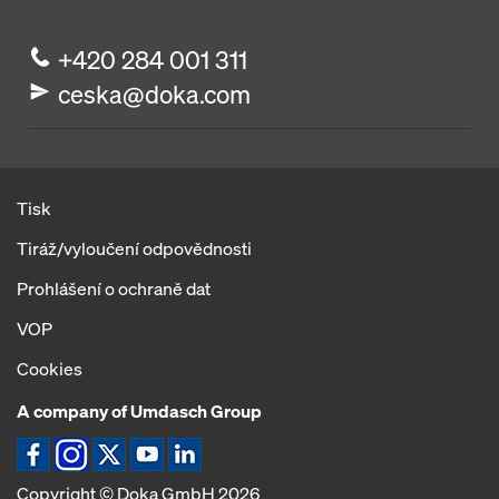
+420 284 001 311
ceska@doka.com
Tisk
Tiráž/vyloučení odpovědnosti
Prohlášení o ochraně dat
VOP
Cookies
A company of Umdasch Group
Ikona Facebook
Ikona Instagram
Ikona X
Ikona YouTube
Ikona LinkedIn
Copyright © Doka GmbH 2026