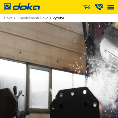
Doka
Doka
O společnosti Doka
Výroba