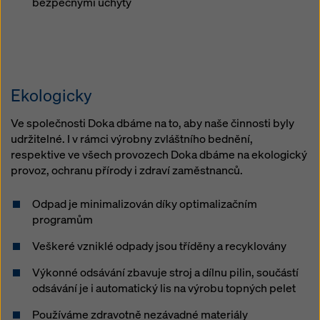
bezpečnými úchyty
Ekologicky
Ve společnosti Doka dbáme na to, aby naše činnosti byly
udržitelné. I v rámci výrobny zvláštního bednění,
respektive ve všech provozech Doka dbáme na ekologický
provoz, ochranu přírody i zdraví zaměstnanců.
Odpad je minimalizován díky optimalizačním
programům
Veškeré vzniklé odpady jsou tříděny a recyklovány
Výkonné odsávání zbavuje stroj a dílnu pilin, součástí
odsávání je i automatický lis na výrobu topných pelet
Používáme zdravotně nezávadné materiály