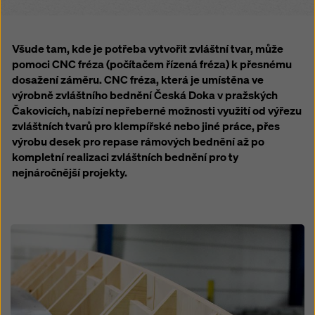
na „Odmítnout“ nebo úpravou
nastavení souborů
cookiesouborů cookie
kliknutím na nastavení souborů
cookie v dolní části této webové stránky a použitím
Všude tam, kde je potřeba vytvořit zvláštní tvar, může
příslušných zaškrtávacích políček. Svůj souhlas
pomoci CNC fréza (počítačem řízená fréza) k přesnému
můžete kdykoli odvolat s budoucí účinností a bez
dosažení záměru. CNC fréza, která je umístěna ve
uvedení důvodu kliknutím na
nastavení souborů
výrobně zvláštního bednění Česká Doka v pražských
cookie
v dolní části této webové stránky.
Čakovicích, nabízí nepřeberné možnosti využití od výřezu
Více informací o našich souborech
souborů cookie
zvláštních tvarů pro klempířské nebo jiné práce, přes
najdete v našich zásadách ochrany osobních údajů
.
výrobu desek pro repase rámových bednění až po
Nabízíme vám také možnost výběru souborů cookie
kompletní realizaci zvláštních bednění pro ty
(pokročilé nastavení souborů cookie).
nejnáročnější projekty.
Open