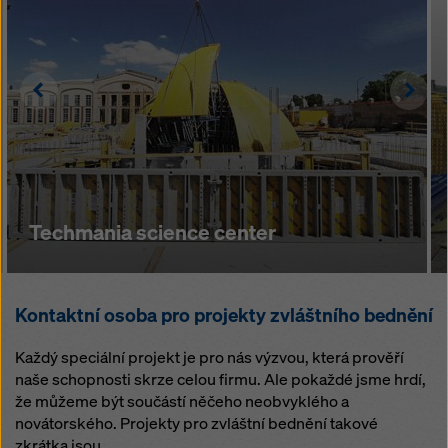
Left
Righ
Techmania science center
Kontaktní osoba pro projekty zvláštního bednění
Každý speciální projekt je pro nás výzvou, která prověří
naše schopnosti skrze celou firmu. Ale pokaždé jsme hrdí,
že můžeme být součástí něčeho neobvyklého a
novátorského. Projekty pro zvláštní bednění takové
zkrátka jsou.