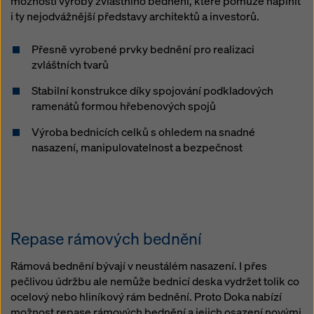
možnosti výroby zvláštního bednění, které pomůže naplnit
i ty nejodvážnější představy architektů a investorů.
Přesně vyrobené prvky bednění pro realizaci
zvláštních tvarů
Stabilní konstrukce díky spojování podkladových
ramenátů formou hřebenových spojů
Výroba bednicích celků s ohledem na snadné
nasazení, manipulovatelnost a bezpečnost
Repase rámových bednění
Rámová bednění bývají v neustálém nasazení. I přes
pečlivou údržbu ale nemůže bednicí deska vydržet tolik co
ocelový nebo hliníkový rám bednění. Proto Doka nabízí
možnost repase rámových bednění a jejich osazení novými