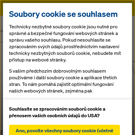
Doka
Soubory cookie se souhlasem
Doka
CNC fréza
Technicky nezbytné soubory cookie jsou nutné pro
správné a bezpečné fungování webových stránek a
správu vašeho souhlasu. Pokud nesouhlasíte se
zpracováním svých údajů prostřednictvím nastavení
technicky nezbytných souborů cookie, nebudete mít
přístup na webové stránky.
S vaším předchozím dobrovolným souhlasem
používáme i další soubory cookie a aplikace třetích
stran. To nám pomáhá zajistit optimální fungování
našich webových stránek, zejména pak
neustálé zlepšování funkčnosti našich webových
stránek (funkční a statistické soubory cookie),
Souhlasíte se zpracováním souborů cookie a
usnadnění hladkého procesu nákupu při
přenosem vašich osobních údajů do USA?
používání internetového obchodu Doka (funkční a
statistické soubory cookie),
Ano, povolte všechny soubory cookie (včetně