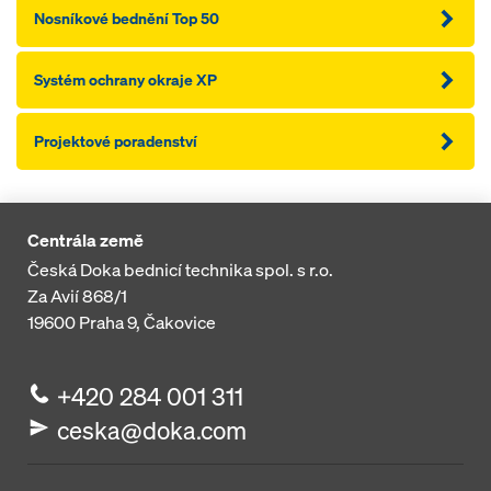
Nosníkové bednění Top 50
Systém ochrany okraje XP
Projektové poradenství
Centrála země
Česká Doka bednicí technika spol. s r.o.
Za Avií 868/1
19600
Praha 9, Čakovice
+420 284 001 311
ceska@doka.com