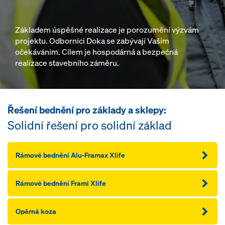
Základem úspěšné realizace je porozumění výzvám
projektu. Odborníci Doka se zabývají Vašim
očekáváním. Cílem je hospodárná a bezpečná
realizace stavebního záměru.
Řešení bednění pro základy a sklepy:
Solidní řešení pro solidní základ
Rámové bednění Alu-Framax Xlife
Rámové bednění Frami Xlife
Opěrná koza