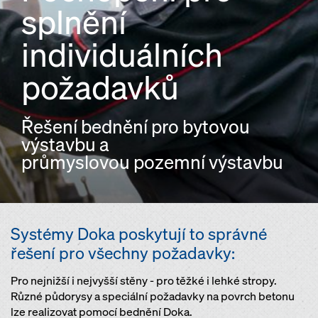
splnění
individuálních
požadavků
Řešení bednění pro bytovou
výstavbu a
průmyslovou pozemní výstavbu
Systémy Doka poskytují to správné
řešení pro všechny požadavky:
Pro nejnižší i nejvyšší stěny - pro těžké i lehké stropy.
Různé půdorysy a speciální požadavky na povrch betonu
lze realizovat pomocí bednění Doka.