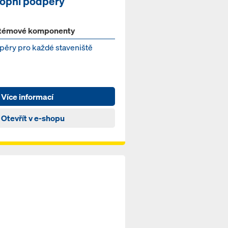
ropní podpěry
témové komponenty
pěry pro každé staveniště
Více informací
Otevřít v e-shopu