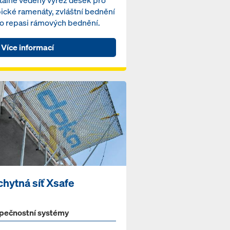
pické ramenáty, zvláštní bednění
o repasi rámových bednění.
Více informací
chytná síť Xsafe
pečnostní systémy