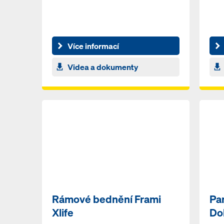
Více informací
Videa a dokumenty
Rámové bednění Frami
Pa
Xlife
Do