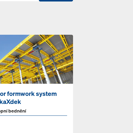
oor formwork system
kaXdek
opní bednění