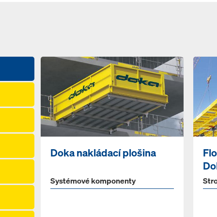
Doka nakládací plošina
Fl
Do
Systémové komponenty
Str