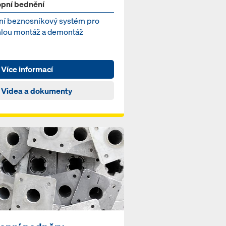
opní bednění
ní beznosníkový systém pro
hlou montáž a demontáž
Více informací
Videa a dokumenty