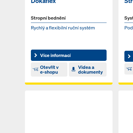
Dokaflex
St
Stropní bednění
Sys
Rychlý a flexibilní ruční systém
Pod
Více informací
Otevřít v
Videa a
e-shopu
dokumenty