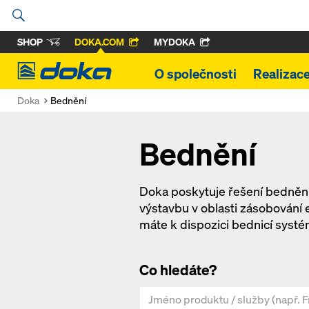
SHOP
DOKA.COM
MYDOKA
Doka
O společnosti
Realizac
Doka
Bednění
Bednění
Doka poskytuje řešení bednění 
výstavbu v oblasti zásobování 
máte k dispozici bednicí syst
Co hledáte?