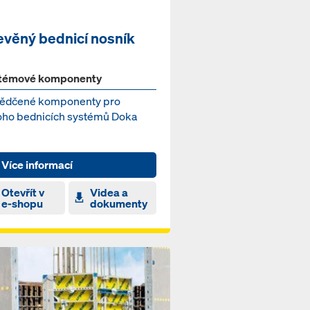
evěný bednicí nosník
témové komponenty
ědčené komponenty pro
ho bednicích systémů Doka
Více informací
Otevřít v
Videa a
e-shopu
dokumenty