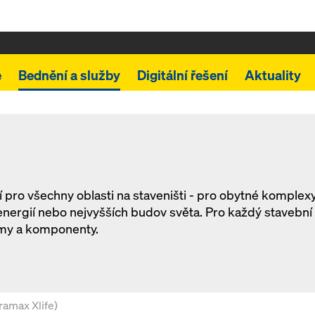
e
Bednění a služby
Digitální řešení
Aktuality
pro všechny oblasti na staveništi - pro obytné komplex
energií nebo nejvyšších budov světa. Pro každý stavební
émy a komponenty.