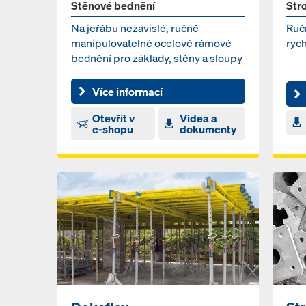
Stěnové bednění
Str
Na jeřábu nezávislé, ručně
Ruč
manipulovatelné ocelové rámové
ryc
bednění pro základy, stěny a sloupy
Více informací
Otevřít v
Videa a
e-shopu
dokumenty