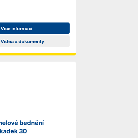
Více informací
Videa a dokumenty
nelové bednění
kadek 30