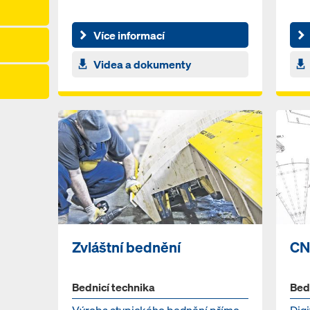
Více informací
Videa a dokumenty
Zvláštní bednění
CN
Bednicí technika
Bed
Výroba atypického bednění přímo
Dig