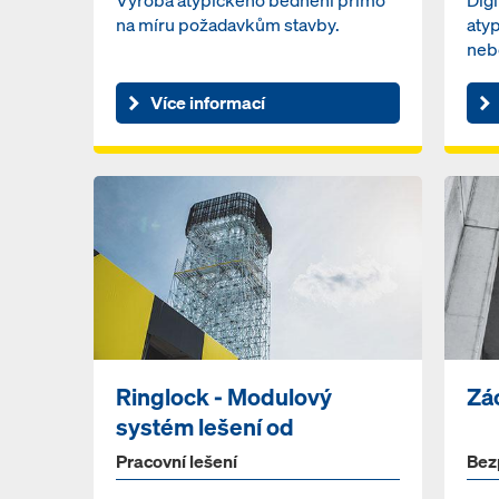
na míru požadavkům stavby.
aty
neb
Více informací
Ringlock - Modulový
Zá
systém lešení od
společnosti D...
Pracovní lešení
Bez