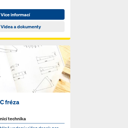
Více informací
Videa a dokumenty
C fréza
nicí technika
itálně vedený výřez desek pro