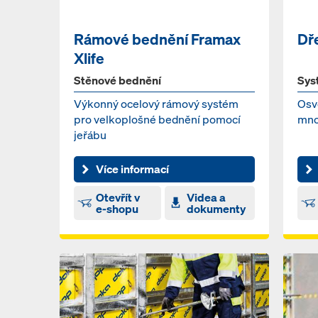
Rámové bednění Framax
Dř
Xlife
Stěnové bednění
Sys
Výkonný ocelový rámový systém
Osv
pro velkoplošné bednění pomocí
mno
jeřábu
Více informací
Otevřít v
Videa a
e-shopu
dokumenty