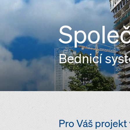
Společ
Bednicí sys
Pro Váš projek