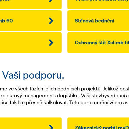
mb 60
Stěnová bednění
Ochranný štít Xclimb 6
 Vaši podporu.
e ve všech fázích jejich bednicích projektů. Jelikož pos
projektový management a logistiku. Vaši stavbyvedoucí a 
 práce tak lze přesně kalkulovat. Toto porozumění všem
Zákaznický portál my