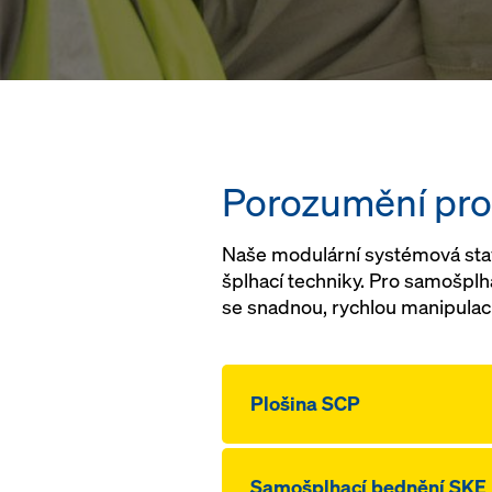
Porozumění pro
Naše modulární systémová stav
šplhací techniky. Pro samošpl
se snadnou, rychlou manipulací
Plošina SCP
Samošplhací bednění SKE 