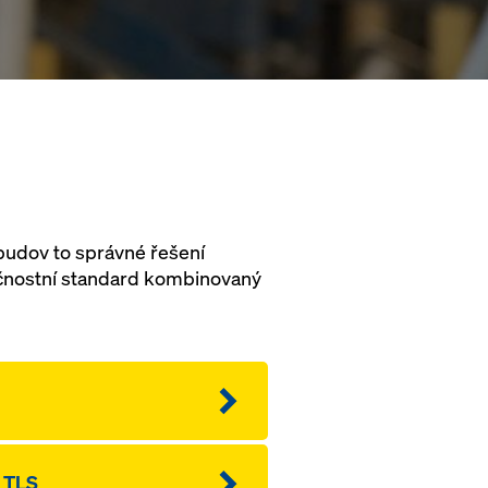
budov to správné řešení
ečnostní standard kombinovaný
y TLS