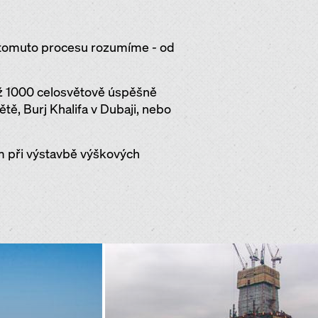
y tomuto procesu rozumíme - od
ež 1000 celosvětově úspěšně
ě, Burj Khalifa v Dubaji, nebo
 při výstavbě výškových