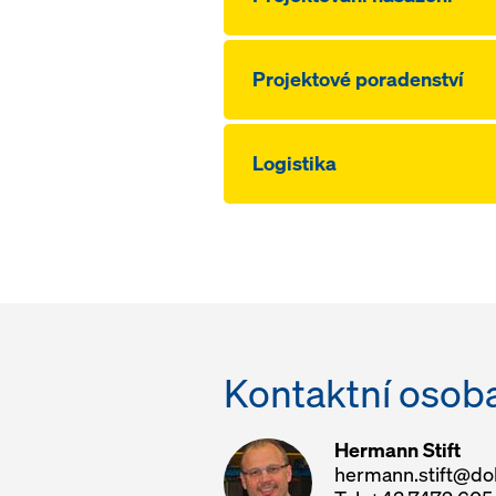
Projektové poradenství
Logistika
Kontaktní osoba
Hermann Stift
hermann.stift@d