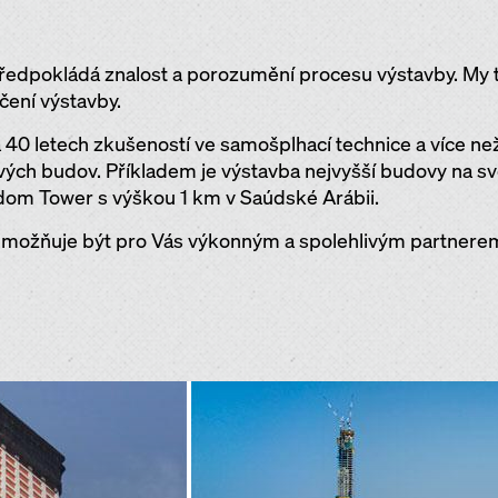
 předpokládá znalost a porozumění procesu výstavby. M
čení výstavby.
 40 letech zkušeností ve samošplhací technice a více n
ých budov. Příkladem je výstavba nejvyšší budovy na svět
dom Tower s výškou 1 km v Saúdské Arábii.
možňuje být pro Vás výkonným a spolehlivým partnerem