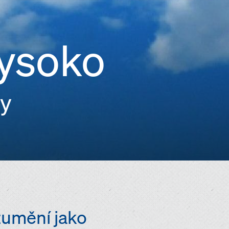
vysoko
by
zumění jako