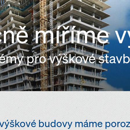
ně míříme 
témy pro výškové stav
t výškové budovy máme poro