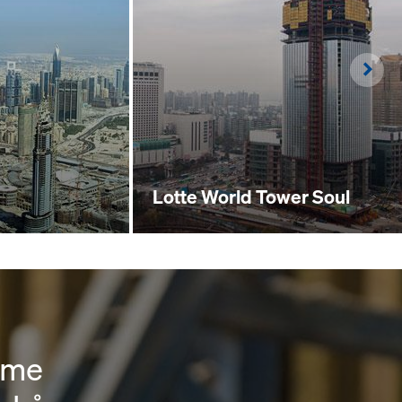
Righ
Lotte World Tower Soul
íme