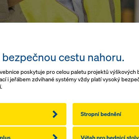
 bezpečnou cestu nahoru.
ebnice poskytuje pro celou paletu projektů výškových 
hací i jeřábem zdvihané systémy vždy platí vysoký bezp
.
Stropní bednění
plus
Výtah pro bednicí stol