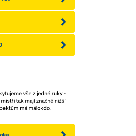
0
kytujeme vše z jedné ruky -
mistři tak mají značně nižší
 aspektům má málokdo.
Doka