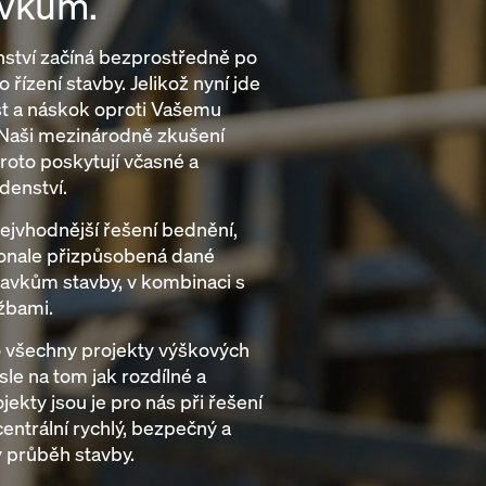
vkům.
ství začíná bezprostředně po
 řízení stavby. Jelikož nyní jde
t a náskok oproti Vašemu
 Naši mezinárodně zkušení
roto poskytují včasné a
denství.
jvhodnější řešení bednění,
konale přizpůsobená dané
davkům stavby, v kombinaci s
žbami.
ro všechny projekty výškových
sle na tom jak rozdílné a
ojekty jsou je pro nás při řešení
entrální rychlý, bezpečný a
 průběh stavby.