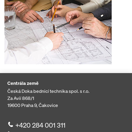
Centrála země
Česká Doka bednicí technika spol. s r.o.
Za Avií 868/1
19600
Praha 9, Čakovice
+420 284 001 311