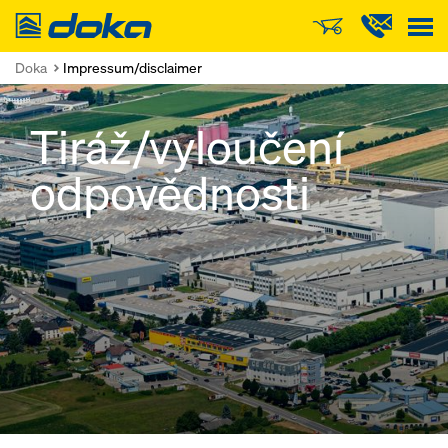
Doka
Doka
Impressum/disclaimer
Tiráž/vyloučení
odpovědnosti