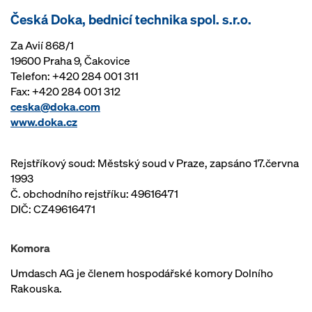
Česká Doka, bednicí technika spol. s.r.o.
Za Avií 868/1
19600 Praha 9, Čakovice
Telefon: +420 284 001 311
Fax: +420 284 001 312
ceska@doka.com
www.doka.cz
Rejstříkový soud: Městský soud v Praze, zapsáno 17.června
1993
Č. obchodního rejstříku: 49616471
DIČ: CZ49616471
Komora
Umdasch AG je členem hospodářské komory Dolního
Rakouska.