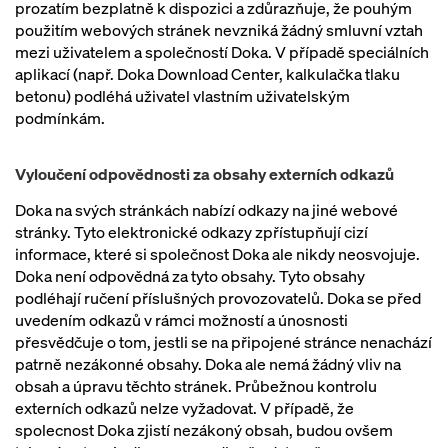
prozatím bezplatně k dispozici a zdůrazňuje, že pouhým
použitím webových stránek nevzniká žádný smluvní vztah
mezi uživatelem a společností Doka. V případě speciálních
aplikací (např. Doka Download Center, kalkulačka tlaku
betonu) podléhá uživatel vlastním uživatelským
podmínkám.
Vyloučení odpovědnosti za obsahy externích odkazů
Doka na svých stránkách nabízí odkazy na jiné webové
stránky. Tyto elektronické odkazy zpřístupňují cizí
informace, které si společnost Doka ale nikdy neosvojuje.
Doka není odpovědná za tyto obsahy. Tyto obsahy
podléhají ručení příslušných provozovatelů. Doka se před
uvedením odkazů v rámci možností a únosnosti
přesvědčuje o tom, jestli se na připojené stránce nenachází
patrně nezákonné obsahy. Doka ale nemá žádný vliv na
obsah a úpravu těchto stránek. Průbežnou kontrolu
externích odkazů nelze vyžadovat. V případě, že
spolecnost Doka zjistí nezákoný obsah, budou ovšem