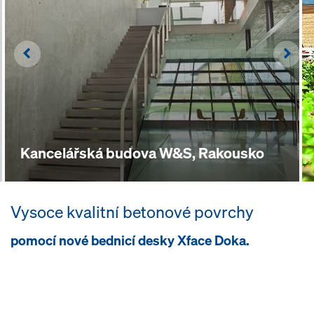
Left
Righ
Kancelářská budova W&S, Rakousko
Vysoce kvalitní betonové povrchy
pomocí nové bednicí desky Xface Doka.