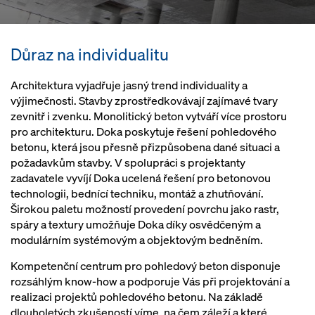
Důraz na individualitu
Architektura vyjadřuje jasný trend individuality a
výjimečnosti. Stavby zprostředkovávají zajímavé tvary
zevnitř i zvenku. Monolitický beton vytváří více prostoru
pro architekturu. Doka poskytuje řešení pohledového
betonu, která jsou přesně přizpůsobena dané situaci a
požadavkům stavby. V spolupráci s projektanty
zadavatele vyvíjí Doka ucelená řešení pro betonovou
technologii, bednící techniku, montáž a zhutňování.
Širokou paletu možností provedení povrchu jako rastr,
spáry a textury umožňuje Doka díky osvědčeným a
modulárním systémovým a objektovým bedněním.
Kompetenční centrum pro pohledový beton disponuje
rozsáhlým know-how a podporuje Vás při projektování a
realizaci projektů pohledového betonu. Na základě
dlouholetých zkušeností víme, na čem záleží a které