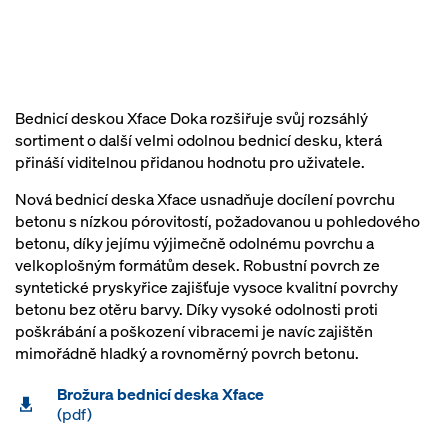
Bednicí deskou Xface Doka rozšiřuje svůj rozsáhlý
sortiment o další velmi odolnou bednicí desku, která
přináší viditelnou přidanou hodnotu pro uživatele.
Nová bednicí deska Xface usnadňuje docílení povrchu
betonu s nízkou pórovitostí, požadovanou u pohledového
betonu, díky jejímu výjimečně odolnému povrchu a
velkoplošným formátům desek. Robustní povrch ze
syntetické pryskyřice zajišťuje vysoce kvalitní povrchy
betonu bez otěru barvy. Díky vysoké odolnosti proti
poškrábání a poškození vibracemi je navíc zajištěn
mimořádně hladký a rovnoměrný povrch betonu.
Brožura bednicí deska Xface
(pdf)