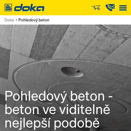
Doka
Doka
Pohledový beton
Pohledový beton -
beton ve viditelně
nejlepší podobě