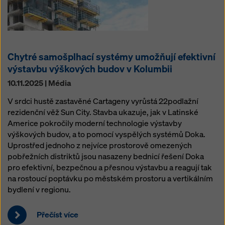
Chytré samošplhací systémy umožňují efektivní
výstavbu výškových budov v Kolumbii
10.11.2025 | Média
V srdci hustě zastavěné Cartageny vyrůstá 22podlažní
rezidenční věž Sun City. Stavba ukazuje, jak v Latinské
Americe pokročily moderní technologie výstavby
výškových budov, a to pomocí vyspělých systémů Doka.
Uprostřed jednoho z nejvíce prostorově omezených
pobřežních distriktů jsou nasazeny bednicí řešení Doka
pro efektivní, bezpečnou a přesnou výstavbu a reagují tak
na rostoucí poptávku po městském prostoru a vertikálním
bydlení v regionu.
Přečíst více