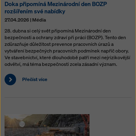
na „Odmítnout“ nebo úpravou
nastavení souborů
Doka připomíná Mezinárodní den BOZP
cookiesouborů cookie
kliknutím na nastavení souborů
rozšířením své nabídky
cookie v dolní části této webové stránky a použitím
27.04.2026 | Média
příslušných zaškrtávacích políček. Svůj souhlas
můžete kdykoli odvolat s budoucí účinností a bez
28. dubna si celý svět připomíná Mezinárodní den
uvedení důvodu kliknutím na
nastavení souborů
bezpečnosti a ochrany zdraví při práci (BOZP). Tento den
cookie
v dolní části této webové stránky.
zdůrazňuje důležitost prevence pracovních úrazů a
vytváření bezpečných pracovních podmínek napříč obory.
Více informací o našich souborech
souborů cookie
Ve stavebnictví, které dlouhodobě patří mezi nejrizikovější
najdete v našich zásadách ochrany osobních údajů
.
odvětví, má téma bezpečnosti zcela zásadní význam.
Nabízíme vám také možnost výběru souborů cookie
(pokročilé nastavení souborů cookie).
Přečíst více