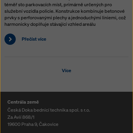
téměř sto parkovacích míst, primárně určených pro
služební vozidla policie. Konstrukce kombinuje betonové
prvky s perforovanými plechy a jednoduchými liniemi, což
harmonicky doplňuje stávající vzhled areálu
Přečíst více
Více
Centrála země
Česká Doka bednicí technika spol. s r.o.
Za Avií 868/1
19600
Praha 9, Čakovice