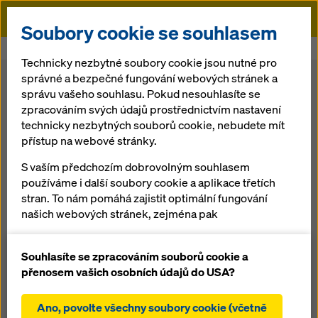
Doka
Soubory cookie se souhlasem
Doka
Tisk
Technicky nezbytné soubory cookie jsou nutné pro
správné a bezpečné fungování webových stránek a
správu vašeho souhlasu. Pokud nesouhlasíte se
zpracováním svých údajů prostřednictvím nastavení
technicky nezbytných souborů cookie, nebudete mít
přístup na webové stránky.
S vaším předchozím dobrovolným souhlasem
používáme i další soubory cookie a aplikace třetích
Bednění a lešení pro miliardu litrů vody
stran. To nám pomáhá zajistit optimální fungování
01.06.2026 | Média
našich webových stránek, zejména pak
V zájmu dlouhodobého zajištění dodávek pitné vody pro
neustálé zlepšování funkčnosti našich webových
Vídeň se rozsáhlá vodárenská nádrž v blízkosti rakouské
stránek (funkční a statistické soubory cookie),
Souhlasíte se zpracováním souborů cookie a
metropole mění na uzavřenou nádrž na pitnou vodu.
usnadnění hladkého procesu nákupu při
přenosem vašich osobních údajů do USA?
Společnost Doka podporuje sdružení Joint Venture
používání internetového obchodu Doka (funkční a
Neubau Wasserbehälter Steinsiedl prostřednictvím
statistické soubory cookie),
Ano, povolte všechny soubory cookie (včetně
technického řešení a koordinovaných dodávek bednění a