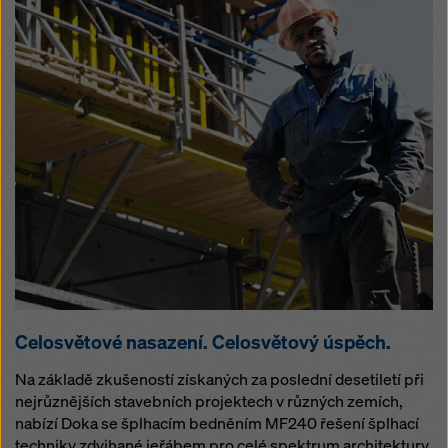
Celosvětové nasazení. Celosvětový úspěch.
Na základě zkušeností získaných za poslední desetiletí při
nejrůznějších stavebních projektech v různých zemích,
nabízí Doka se šplhacím bedněním MF240 řešení šplhací
techniky zdvihané jeřábem pro celé spektrum architektury.