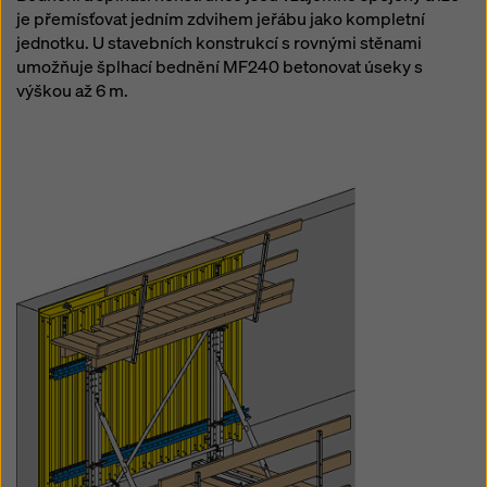
je přemísťovat jedním zdvihem jeřábu jako kompletní
jednotku. U stavebních konstrukcí s rovnými stěnami
umožňuje šplhací bednění MF240 betonovat úseky s
výškou až 6 m.