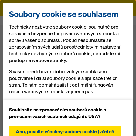
Doka
Soubory cookie se souhlasem
Doka
Bednění
Šplhací bednění
Šplhací bednění MF240
Technicky nezbytné soubory cookie jsou nutné pro
správné a bezpečné fungování webových stránek a
Zpět na přehled
správu vašeho souhlasu. Pokud nesouhlasíte se
zpracováním svých údajů prostřednictvím nastavení
technicky nezbytných souborů cookie, nebudete mít
Šplhací bednění
přístup na webové stránky.
MF240
S vaším předchozím dobrovolným souhlasem
používáme i další soubory cookie a aplikace třetích
stran. To nám pomáhá zajistit optimální fungování
Šplhací bednění zdvihané jeřábem pro stavební
našich webových stránek, zejména pak
konstrukce všech tvarů a výšek
neustálé zlepšování funkčnosti našich webových
stránek (funkční a statistické soubory cookie),
Souhlasíte se zpracováním souborů cookie a
usnadnění hladkého procesu nákupu při
přenosem vašich osobních údajů do USA?
Přehled
používání internetového obchodu Doka (funkční a
statistické soubory cookie),
Ano, povolte všechny soubory cookie (včetně
Manuály, dokumenty a videa