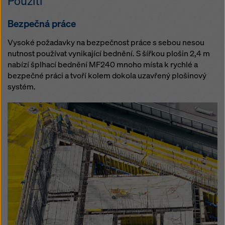
Použití
Bezpečná práce
Vysoké požadavky na bezpečnost práce s sebou nesou
nutnost používat vynikající bednění. S šířkou plošin 2,4 m
nabízí šplhací bednění MF240 mnoho místa k rychlé a
bezpečné práci a tvoří kolem dokola uzavřený plošinový
systém.