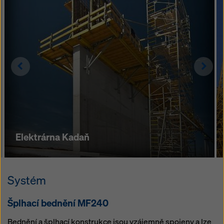
Left
Righ
Elektrárna Kadaň
Systém
Šplhací bednění MF240
Bednění a šplhací konstrukce jsou vzájemně spojeny a lze