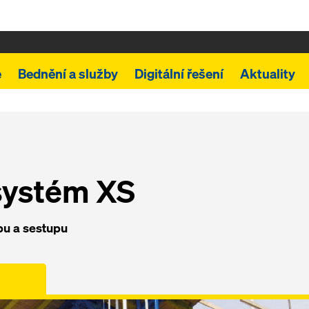
e
Bednění a služby
Digitální řešení
Aktuality
systém XS
pu a sestupu