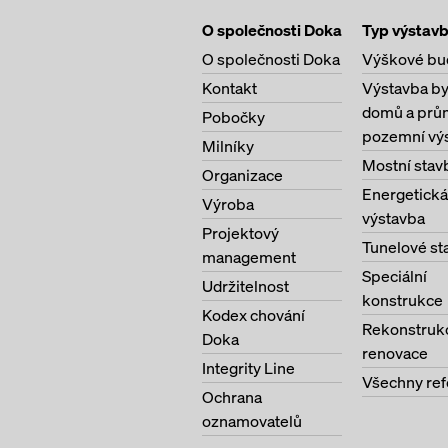
O společnosti Doka
Typ výstav
O společnosti Doka
Výškové bu
Kontakt
Výstavba b
domů a prů
Pobočky
pozemní vý
Milníky
Mostní stav
Organizace
Energetická
Výroba
výstavba
Projektový
Tunelové st
management
Speciální
Udržitelnost
konstrukce
Kodex chování
Rekonstruk
Doka
renovace
Integrity Line
Všechny re
Ochrana
oznamovatelů