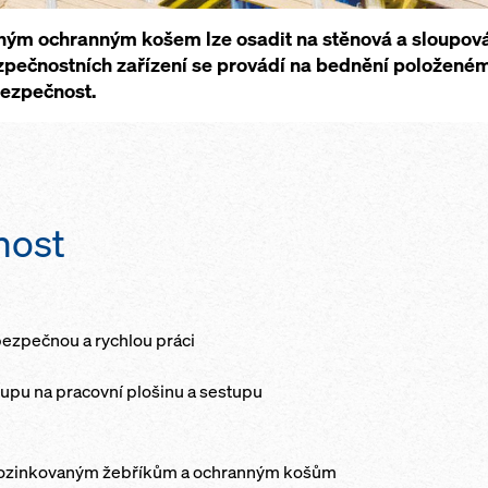
ným ochranným košem lze osadit na stěnová a sloupová
zpečnostních zařízení se provádí na bednění položené
bezpečnost.
nost
bezpečnou a rychlou práci
upu na pracovní plošinu a sestupu
 pozinkovaným žebříkům a ochranným košům