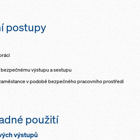
ní postupy
práci
ky bezpečnému výstupu a sestupu
 zaměstance v podobě bezpečného pracovního prostředí
nadné použití
vých výstupů