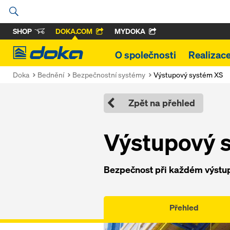
SHOP
DOKA.COM
MYDOKA
Doka
O společnosti
Realizac
Doka
Bednění
Bezpečnostní systémy
Výstupový systém XS
Zpět na přehled
Výstupový 
Bezpečnost při každém výstu
Přehled