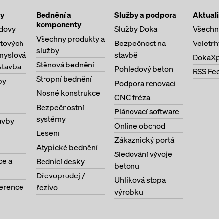
by
Bednění a
Služby a podpora
Aktuali
komponenty
dovy
Služby Doka
Všechn
Všechny produkty a
ytových
Bezpečnost na
Veletrh
služby
myslová
stavbě
DokaXp
Stěnová bednění
stavba
Pohledový beton
RSS Fe
Stropní bednění
by
Podpora renovací
Nosné konstrukce
CNC fréza
Bezpečnostní
Plánovací software
systémy
avby
Online obchod
Lešení
Zákaznický portál
Atypické bednění
Sledování vývoje
ce a
Bednicí desky
betonu
Dřevoprodej /
Uhlíková stopa
ference
řezivo
výrobku