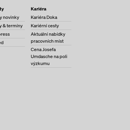
ty
Kariéra
y novinky
Kariéra Doka
y & termíny
Kariérní cesty
ress
Aktuální nabídky
pracovních míst
ed
Cena Josefa
Umdasche na poli
výzkumu