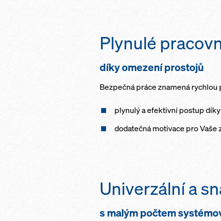
Plynulé pracov
díky omezení prostojů
Bezpečná práce znamená rychlou 
plynulý a efektivní postup dí
dodatečná motivace pro Vaše
Univerzální a s
s malým počtem systémo