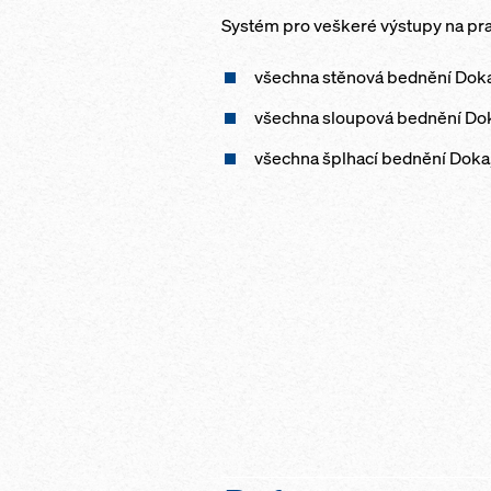
Systém pro veškeré výstupy na prac
všechna stěnová bednění Doka
všechna sloupová bednění Do
všechna šplhací bednění Doka