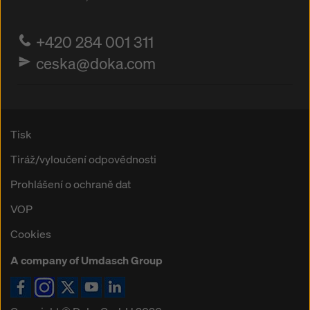
na „Odmítnout“ nebo úpravou
nastavení souborů
cookiesouborů cookie
kliknutím na nastavení souborů
cookie v dolní části této webové stránky a použitím
+420 284 001 311
příslušných zaškrtávacích políček. Svůj souhlas
ceska@doka.com
můžete kdykoli odvolat s budoucí účinností a bez
uvedení důvodu kliknutím na
nastavení souborů
cookie
v dolní části této webové stránky.
Více informací o našich souborech
souborů cookie
Tisk
najdete v našich zásadách ochrany osobních údajů
.
Nabízíme vám také možnost výběru souborů cookie
Tiráž/vyloučení odpovědnosti
(pokročilé nastavení souborů cookie).
Prohlášení o ochraně dat
VOP
Cookies
A company of Umdasch Group
Ikona Facebook
Ikona Instagram
Ikona X
Ikona YouTube
Ikona LinkedIn