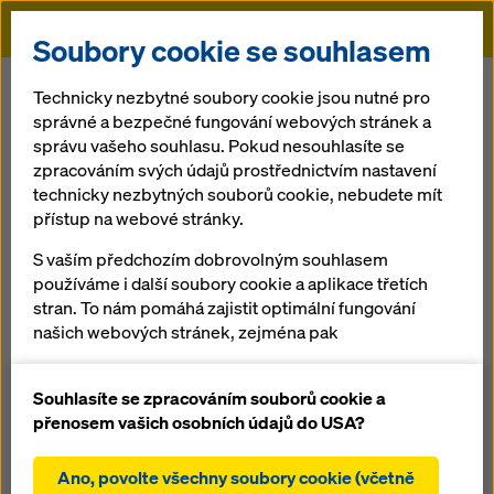
Doka
Soubory cookie se souhlasem
Doka
Služby
Výroba bednění
Technicky nezbytné soubory cookie jsou nutné pro
správné a bezpečné fungování webových stránek a
správu vašeho souhlasu. Pokud nesouhlasíte se
Zpět na přehled
zpracováním svých údajů prostřednictvím nastavení
technicky nezbytných souborů cookie, nebudete mít
Výroba bednění
přístup na webové stránky.
Systémová bednění Doka pokrývají široké oblasti pro
S vaším předchozím dobrovolným souhlasem
aplikace bednění. Speciální okolnosti nebo požadavky
používáme i další soubory cookie a aplikace třetích
stavebního objektu ovšem často vyžadují speciální
stran. To nám pomáhá zajistit optimální fungování
opatření - zde pomáhá výroba bednění Doka, kde se
našich webových stránek, zejména pak
jednotky bednění připravují "na míru". Soustředěné
neustálé zlepšování funkčnosti našich webových
know-how a součinnost pro Vaše výhody a optimální
stránek (funkční a statistické soubory cookie),
Souhlasíte se zpracováním souborů cookie a
výsledek. Kombinace systémů Doka s individuálně
usnadnění hladkého procesu nákupu při
přenosem vašich osobních údajů do USA?
přizpůsobeným řešením znamená hospodárné
používání internetového obchodu Doka (funkční a
speciální bednění. Přesná výroba zaručí plynulou
statistické soubory cookie),
montáž na místě.
Ano, povolte všechny soubory cookie (včetně