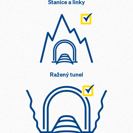
Stanice a linky
Ražený tunel