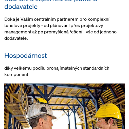
dodavatele
Hladký průběh stavby
Doka je Vašim centrálním partnerem pro komplexní
Volitelně: Krátká doba montáže
tunelové projekty - od plánování přes projektový
díky předmontovaným
management až po promyšlená řešení - vše od jednoho
komponentám bednění a nosné
dodavatele.
konstrukce
Hospodárnost
díky velkému podílu pronajímatelných standardních
komponent