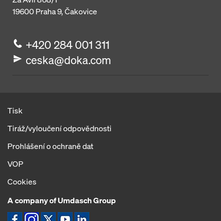
19600
Praha 9, Čakovice
+420 284 001 311
ceska@doka.com
Tisk
Tiráž/vyloučení odpovědnosti
Prohlášení o ochraně dat
VOP
Cookies
A company of Umdasch Group
Ikona Facebook
Ikona Instagram
Ikona X
Ikona YouTube
Ikona LinkedIn