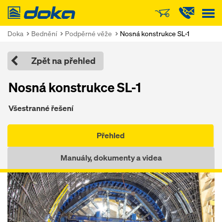
Doka
Doka
Bednění
Podpěrné věže
Nosná konstrukce SL-1
Zpět na přehled
Nosná konstrukce SL-1
Všestranné řešení
Přehled
Manuály, dokumenty a videa