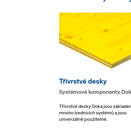
Třívrstvé desky
Systémové komponenty Do
Třívrstvé desky Doka jsou základe
mnoho bednicích systémů a jsou
univerzálně použitelné.