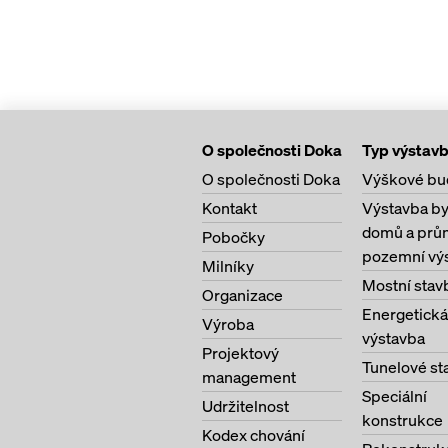
O společnosti Doka
Typ výstav
O společnosti Doka
Výškové bu
Kontakt
Výstavba b
domů a prů
Pobočky
pozemní vý
Milníky
Mostní stav
Organizace
Energetická
Výroba
výstavba
Projektový
Tunelové st
management
Speciální
Udržitelnost
konstrukce
Kodex chování