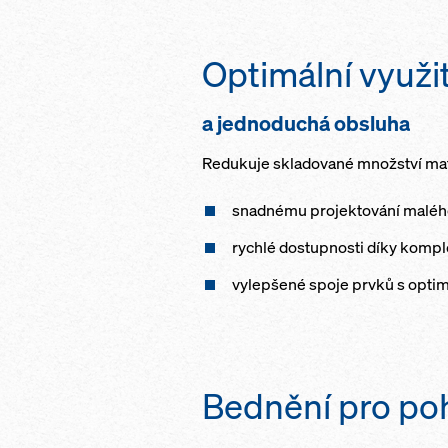
Optimální využit
a jednoduchá obsluha
Redukuje skladované množství mate
snadnému projektování malého 
rychlé dostupnosti díky komp
vylepšené spoje prvků s optim
Bednění pro po