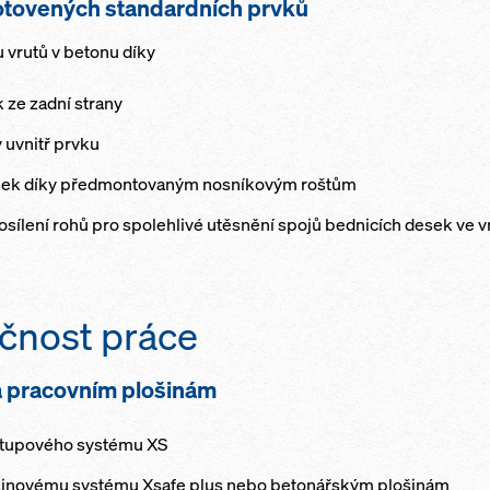
otovených standardních prvků
u vrutů v betonu díky
 ze zadní strany
uvnitř prvku
sek díky předmontovaným nosníkovým roštům
sílení rohů pro spolehlivé utěsnění spojů bednicích desek ve 
čnost práce
 pracovním plošinám
stupového systému XS
ošinovému systému Xsafe plus nebo betonářským plošinám