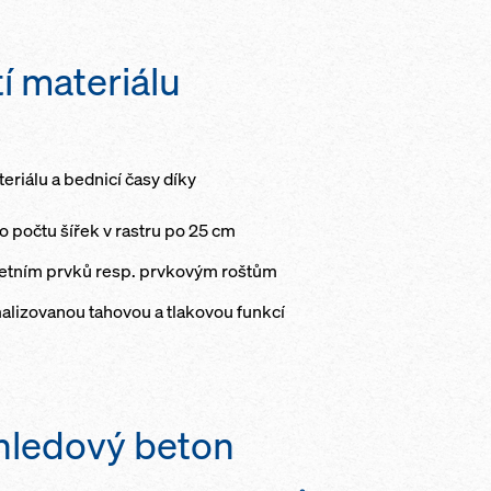
í materiálu
riálu a bednicí časy díky
počtu šířek v rastru po 25 cm
letním prvků resp. prvkovým roštům
alizovanou tahovou a tlakovou funkcí
hledový beton