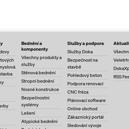
by
Bednění a
Služby a podpora
Aktuali
komponenty
dovy
Služby Doka
Všechn
Všechny produkty a
ytových
Bezpečnost na
Veletrh
služby
myslová
stavbě
DokaXp
Stěnová bednění
stavba
Pohledový beton
RSS Fe
Stropní bednění
by
Podpora renovací
Nosné konstrukce
CNC fréza
Bezpečnostní
Plánovací software
systémy
avby
Online obchod
Lešení
Zákaznický portál
Atypické bednění
Sledování vývoje