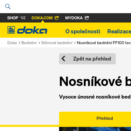
SHOP
DOKA.COM
MYDOKA
Doka
O společnosti
Realizac
Doka
Bednění
Stěnové bednění
Nosníkové bednění FF100 tec
Zpět na přehled
Nosníkové b
Vysoce únosné nosníkové bed
Přehled