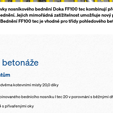
vky nosníkového bednění Doka FF100 tec kombinují př
dnění. Jejich mimořádná zatížitelnost umožňuje nový pr
 Bednění FF100 tec je vhodné pro třídy pohledového be
t betonáže
ntům
 dvěma kotevními místy 20,0 díky
binovaného bednicího nosníku I tec 20 v porovnání s běžnými 
 s přivařenými oky