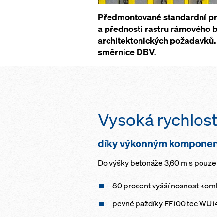
Předmontované standardní pr
a přednosti rastru rámového be
architektonických požadavků.
směrnice DBV.
Vysoká rychlos
díky výkonným kompone
Do výšky betonáže 3,60 m s pouze
80 procent vyšší nosnost kom
pevné paždíky FF100 tec WU14