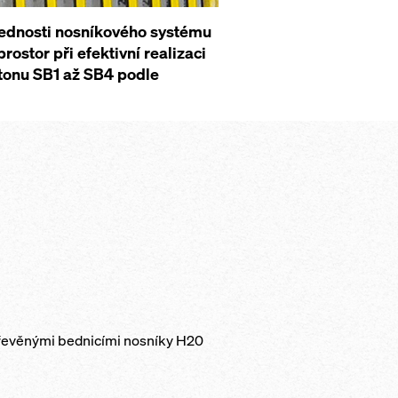
ednosti nosníkového systému
ostor při efektivní realizaci
tonu SB1 až SB4 podle
dřevěnými bednicími nosníky H20