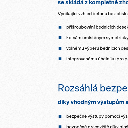
se skládá z kompletně zh
Vynikající vzhled betonu bez otisk
přišroubování bednicích desek
kotvám umístěným symetricky 
volnému výběru bednicích de
integrovanému úhelníku pro po
Rozsáhlá bezpe
díky vhodným výstupům a
bezpečné výstupy pomocí vý
bezpečné pracoviště díky pl