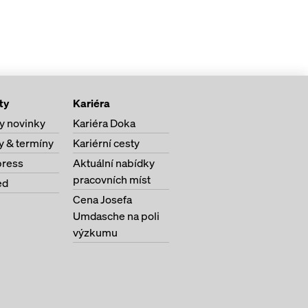
ty
Kariéra
y novinky
Kariéra Doka
y & termíny
Kariérní cesty
ress
Aktuální nabídky
pracovních míst
ed
Cena Josefa
Umdasche na poli
výzkumu