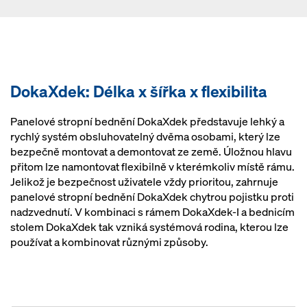
DokaXdek: Délka x šířka x flexibilita
Panelové stropní bednění DokaXdek představuje lehký a
rychlý systém obsluhovatelný dvěma osobami, který lze
bezpečně montovat a demontovat ze země. Úložnou hlavu
přitom lze namontovat flexibilně v kterémkoliv místě rámu.
Jelikož je bezpečnost uživatele vždy prioritou, zahrnuje
panelové stropní bednění DokaXdek chytrou pojistku proti
nadzvednutí. V kombinaci s rámem DokaXdek-I a bednicím
stolem DokaXdek tak vzniká systémová rodina, kterou lze
používat a kombinovat různými způsoby.