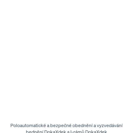
Poloautomatické a bezpečné obednění a vyzvedávání
bednění DokaXdek a I-rámů DokaXdek