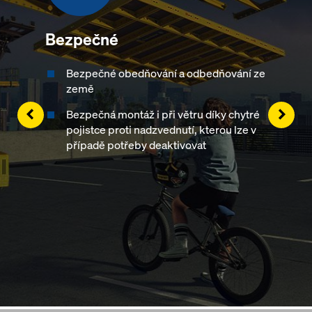
Bezpečné
Bezpečné obedňování a odbedňování ze
země
Left
Righ
Bezpečná montáž i při větru díky chytré
pojistce proti nadzvednutí, kterou lze v
případě potřeby deaktivovat