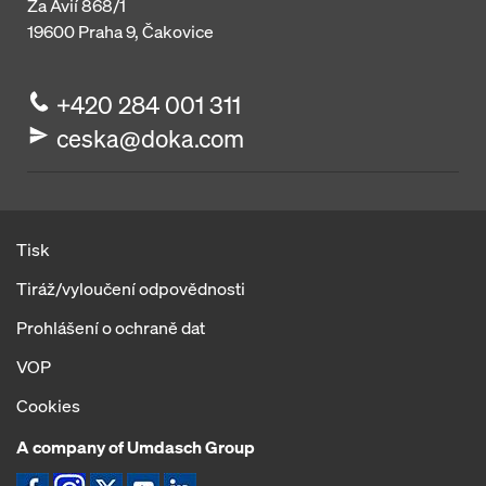
Za Avií 868/1
19600
Praha 9, Čakovice
+420 284 001 311
ceska@doka.com
Tisk
Tiráž/vyloučení odpovědnosti
Prohlášení o ochraně dat
VOP
Cookies
A company of Umdasch Group
Ikona Facebook
Ikona Instagram
Ikona X
Ikona YouTube
Ikona LinkedIn