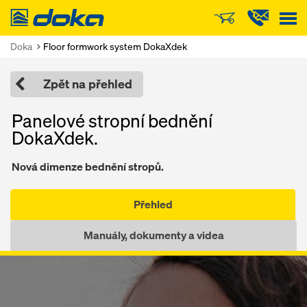
Doka
Doka
Floor formwork system DokaXdek
Zpět na přehled
Panelové stropní bednění
DokaXdek.
Nová dimenze bednění stropů.
Přehled
Manuály, dokumenty a videa