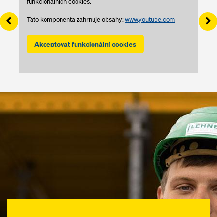
funkcionálních cookies.
Left
Ri
Tato komponenta zahrnuje obsahy:
www.youtube.com
Akceptovat funkcionální cookies