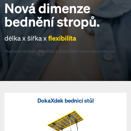
Nová dimenze
bednění stropů.
délka x šířka x
flexibilita
*Ilustrační obrázek; DokaXbot a DokaXdek-I-frame jsou prototypy.
DokaXdek bednicí stůl