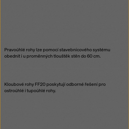
Pravoúhlé rohy lze pomocí stavebnicového systému
obednit i u proměnných tlouštěk stěn do 60 cm.
Kloubové rohy FF20 poskytují odborné řešení pro
ostroúhlé i tupoúhlé rohy.