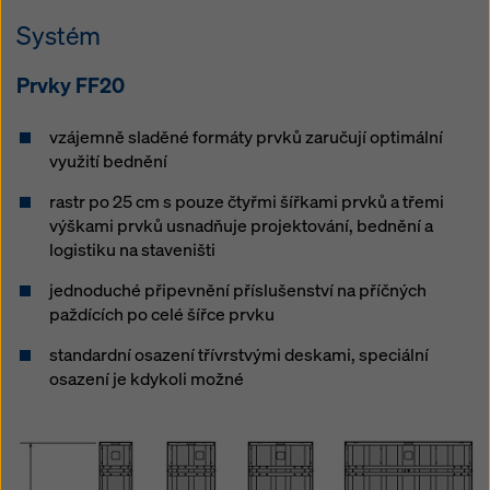
Systém
Prvky FF20
vzájemně sladěné formáty prvků zaručují optimální
využití bednění
rastr po 25 cm s pouze čtyřmi šířkami prvků a třemi
výškami prvků usnadňuje projektování, bednění a
logistiku na staveništi
jednoduché připevnění příslušenství na příčných
paždících po celé šířce prvku
standardní osazení třívrstvými deskami, speciální
osazení je kdykoli možné