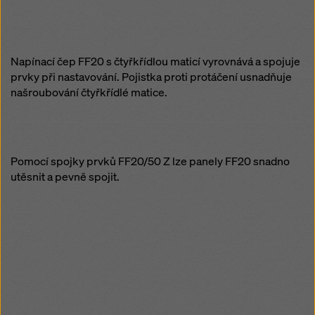
Napínací čep FF20 s čtyřkřídlou maticí vyrovnává a spojuje
prvky při nastavování. Pojistka proti protáčení usnadňuje
našroubování čtyřkřídlé matice.
Pomocí spojky prvků FF20/50 Z lze panely FF20 snadno
utěsnit a pevně spojit.