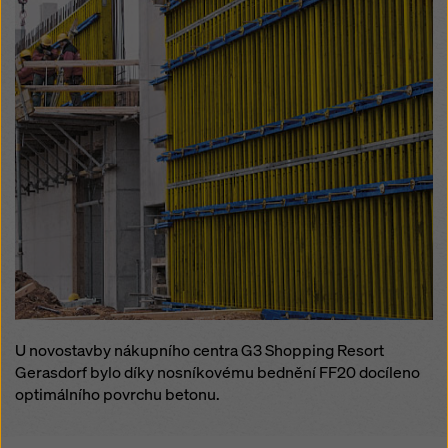
příslušenství jako jsou opěry
bednění, transportní zařízení atd.
U novostavby nákupního centra G3 Shopping Resort
Gerasdorf bylo díky nosníkovému bednění FF20 docíleno
optimálního povrchu betonu.