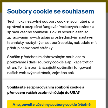
Doka
Soubory cookie se souhlasem
Doka
Bednění
Stěnové bednění
Nosníkové bednění FF20
Technicky nezbytné soubory cookie jsou nutné pro
správné a bezpečné fungování webových stránek a
Zpět na přehled
správu vašeho souhlasu. Pokud nesouhlasíte se
zpracováním svých údajů prostřednictvím nastavení
technicky nezbytných souborů cookie, nebudete mít
Nosníkové bednění
přístup na webové stránky.
FF20
S vaším předchozím dobrovolným souhlasem
používáme i další soubory cookie a aplikace třetích
stran. To nám pomáhá zajistit optimální fungování
Nosníkové bednění se systémovým rastrem,
našich webových stránek, zejména pak
připravené k okamžitému použití, bez otisku rámu
neustálé zlepšování funkčnosti našich webových
stránek (funkční a statistické soubory cookie),
Souhlasíte se zpracováním souborů cookie a
usnadnění hladkého procesu nákupu při
přenosem vašich osobních údajů do USA?
Přehled
používání internetového obchodu Doka (funkční a
statistické soubory cookie),
Ano, povolte všechny soubory cookie (včetně
Manuály, dokumenty a videa