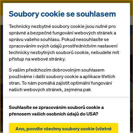
Doka
Soubory cookie se souhlasem
Doka
bauma 2025 - We make it work.
Technicky nezbytné soubory cookie jsou nutné pro
správné a bezpečné fungování webových stránek a
správu vašeho souhlasu. Pokud nesouhlasíte se
bauma 2025
zpracováním svých údajů prostřednictvím nastavení
THANK YOU FOR
technicky nezbytných souborů cookie, nebudete mít
přístup na webové stránky.
JOINING US!
S vaším předchozím dobrovolným souhlasem
používáme i další soubory cookie a aplikace třetích
stran. To nám pomáhá zajistit optimální fungování
At our Doka booth, we proved what it means
našich webových stránek, zejména pak
to make it work – with formwork, scaffolding
neustálé zlepšování funkčnosti našich webových
and digital solutions that drive real
stránek (funkční a statistické soubory cookie),
Souhlasíte se zpracováním souborů cookie a
performance today and redefine how
usnadnění hladkého procesu nákupu při
přenosem vašich osobních údajů do USA?
construction gets done tomorrow.
používání internetového obchodu Doka (funkční a
statistické soubory cookie),
Ano, povolte všechny soubory cookie (včetně