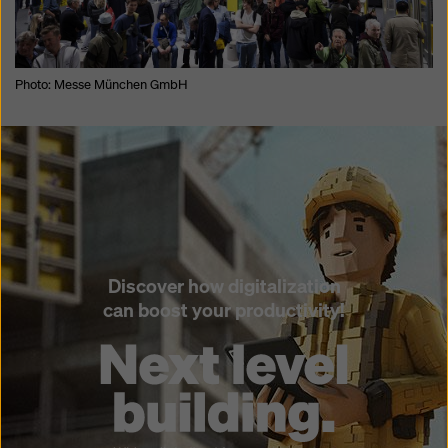
na „Odmítnout“ nebo úpravou
nastavení souborů
cookiesouborů cookie
kliknutím na nastavení souborů
cookie v dolní části této webové stránky a použitím
příslušných zaškrtávacích políček. Svůj souhlas
Photo: Messe München GmbH
můžete kdykoli odvolat s budoucí účinností a bez
uvedení důvodu kliknutím na
nastavení souborů
cookie
v dolní části této webové stránky.
Více informací o našich souborech
souborů cookie
najdete v našich zásadách ochrany osobních údajů
.
Nabízíme vám také možnost výběru souborů cookie
(pokročilé nastavení souborů cookie).
Discover how digitalization
can boost your productivity!
Open