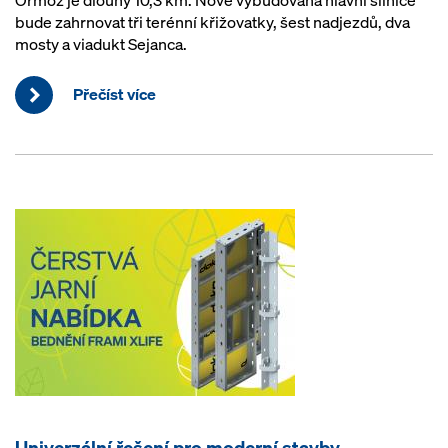
Ormož je dlouhý 10,3 km. Nově vybudovaná hlavní silnice
bude zahrnovat tři terénní křižovatky, šest nadjezdů, dva
mosty a viadukt Sejanca.
Přečíst více
Univerzální řešení pro moderní stavby