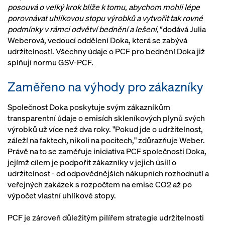
posouvá o velký krok blíže k tomu, abychom mohli lépe
porovnávat uhlíkovou stopu výrobků a vytvořit tak rovné
podmínky v rámci odvětví bednění a lešení,"
dodává Julia
Weberová, vedoucí oddělení Doka, která se zabývá
udržitelností. Všechny údaje o PCF pro bednění Doka již
splňují normu GSV-PCF.
Zaměřeno na výhody pro zákazníky
Společnost Doka poskytuje svým zákazníkům
transparentní údaje o emisích skleníkových plynů svých
výrobků už více než dva roky. "Pokud jde o udržitelnost,
záleží na faktech, nikoli na pocitech," zdůrazňuje Weber.
Právě na to se zaměřuje iniciativa PCF společnosti Doka,
jejímž cílem je podpořit zákazníky v jejich úsilí o
udržitelnost - od odpovědnějších nákupních rozhodnutí a
veřejných zakázek s rozpočtem na emise CO2 až po
výpočet vlastní uhlíkové stopy.
PCF je zároveň důležitým pilířem strategie udržitelnosti