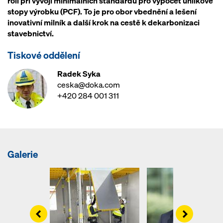
roli při vývoji minimálních standardů pro výpočet uhlíkové
stopy výrobku (PCF). To je pro obor vbednění a lešení
inovativní milník a další krok na cestě k dekarbonizaci
stavebnictví.
Tiskové oddělení
Radek Syka
ceska@doka.com
+420 284 001 311
Galerie
Left
Right