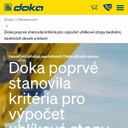
Doka
Doka
Newsroom
Doka poprvé stanovila kritéria pro výpočet uhlíkové stopy bednění,
bednicích desek a lešení
Inovativní přístup společnosti Doka přináší ovoce:
Doka poprvé
stanovila
kritéria pro
výpočet