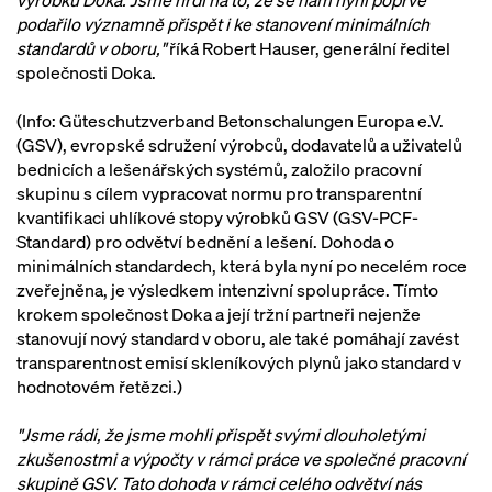
výrobků Doka. Jsme hrdí na to, že se nám nyní poprvé
podařilo významně přispět i ke stanovení minimálních
standardů v oboru,"
říká Robert Hauser, generální ředitel
společnosti Doka.
(Info: Güteschutzverband Betonschalungen Europa e.V.
(GSV), evropské sdružení výrobců, dodavatelů a uživatelů
bednicích a lešenářských systémů, založilo pracovní
skupinu s cílem vypracovat normu pro transparentní
kvantifikaci uhlíkové stopy výrobků GSV (GSV-PCF-
Standard) pro odvětví bednění a lešení. Dohoda o
minimálních standardech, která byla nyní po necelém roce
zveřejněna, je výsledkem intenzivní spolupráce. Tímto
krokem společnost Doka a její tržní partneři nejenže
stanovují nový standard v oboru, ale také pomáhají zavést
transparentnost emisí skleníkových plynů jako standard v
hodnotovém řetězci.)
"Jsme rádi, že jsme mohli přispět svými dlouholetými
zkušenostmi a výpočty v rámci práce ve společné pracovní
skupině GSV. Tato dohoda v rámci celého odvětví nás