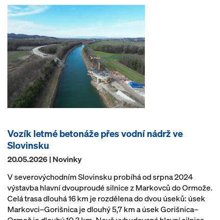
Vozík letmé betonáže přes vodní nádrž ve
Slovinsku
20.05.2026 | Novinky
V severovýchodním Slovinsku probíhá od srpna 2024
výstavba hlavní dvouproudé silnice z Markovců do Ormože.
Celá trasa dlouhá 16 km je rozdělena do dvou úseků: úsek
Markovci–Gorišnica je dlouhý 5,7 km a úsek Gorišnica–