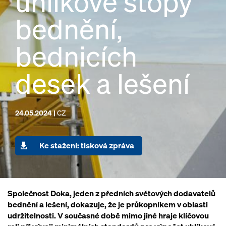
uhlíkové stopy
bednění,
bednicích
desek a lešení
24.05.2024 |
CZ
Ke stažení: tisková zpráva
Společnost Doka, jeden z předních světových dodavatelů
bednění a lešení, dokazuje, že je průkopníkem v oblasti
udržitelnosti. V současné době mimo jiné hraje klíčovou