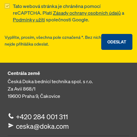
Tato webová stránka je chráněna pomocí
reCAPTCHA. Platí
Zásady ochrany osobních údajů
a
Podmínky užití
společnosti Google.
Vyplňte, prosím, všechna pole označená *. Bez nich
ODESLAT
nejde přihláška odeslat.
Centrála země
Česká Doka bednicí technika spol. s r.o.
Za Avií 868/1
19600
Praha 9, Čakovice
+420 284 001 311
ceska@doka.com