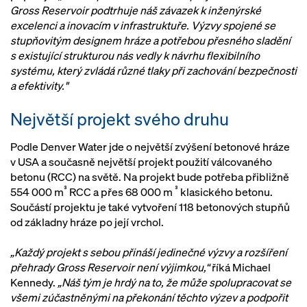
Gross Reservoir podtrhuje náš závazek k inženýrské
excelenci a inovacím v infrastruktuře. Výzvy spojené se
stupňovitým designem hráze a potřebou přesného sladění
s existující strukturou nás vedly k návrhu flexibilního
systému, který zvládá různé tlaky při zachování bezpečnosti
a efektivity."
Největší projekt svého druhu
Podle Denver Water jde o největší zvýšení betonové hráze
v USA a současně největší projekt použití válcovaného
betonu (RCC) na světě. Na projekt bude potřeba přibližně
³
³
554 000 m
RCC a přes 68 000 m
klasického betonu.
Součástí projektu je také vytvoření 118 betonových stupňů
od základny hráze po její vrchol.
„Každý projekt s sebou přináší jedinečné výzvy a rozšíření
přehrady Gross Reservoir není výjimkou,“
říká Michael
Kennedy.
„Náš tým je hrdý na to, že může spolupracovat se
všemi zúčastněnými na překonání těchto výzev a podpořit