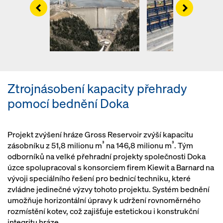
Left
Right
Ztrojnásobení kapacity přehrady
pomocí bednění Doka
Projekt zvýšení hráze Gross Reservoir zvýší kapacitu
³
³
zásobníku z 51,8 milionu m
na 146,8 milionu m
. Tým
odborníků na velké přehradní projekty společnosti Doka
úzce spolupracoval s konsorciem firem Kiewit a Barnard na
vývoji speciálního řešení pro bednicí techniku, které
zvládne jedinečné výzvy tohoto projektu. Systém bednění
umožňuje horizontální úpravy k udržení rovnoměrného
rozmístění kotev, což zajišťuje estetickou i konstrukční
integritu hráze.