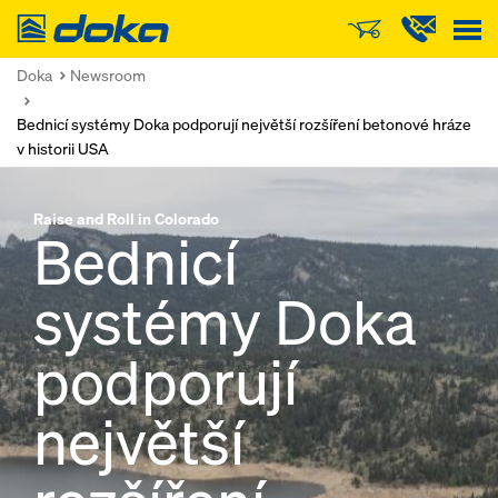
Doka
Doka
Newsroom
Bednicí systémy Doka podporují největší rozšíření betonové hráze
v historii USA
Raise and Roll in Colorado
Bednicí
systémy Doka
podporují
největší