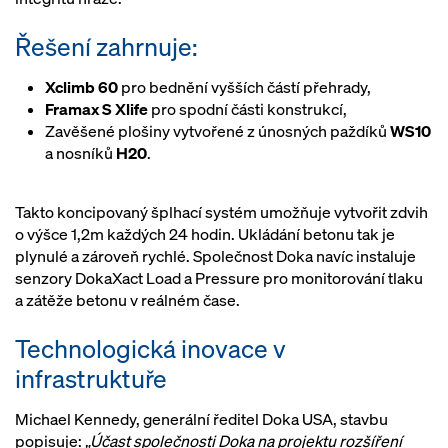
Řešení zahrnuje:
Xclimb 60
pro bednění vyšších částí přehrady,
Framax S Xlife
pro spodní části konstrukcí,
Zavěšené plošiny vytvořené z únosných paždíků
WS10
a nosníků
H20
.
Takto koncipovaný šplhací systém umožňuje vytvořit zdvih
o výšce 1,2m každých 24 hodin. Ukládání betonu tak je
plynulé a zároveň rychlé. Společnost Doka navíc instaluje
senzory DokaXact Load a Pressure pro monitorování tlaku
a zátěže betonu v reálném čase.
Technologická inovace v
infrastruktuře
Michael Kennedy, generální ředitel Doka USA, stavbu
popisuje:
„Účast společnosti Doka na projektu rozšíření