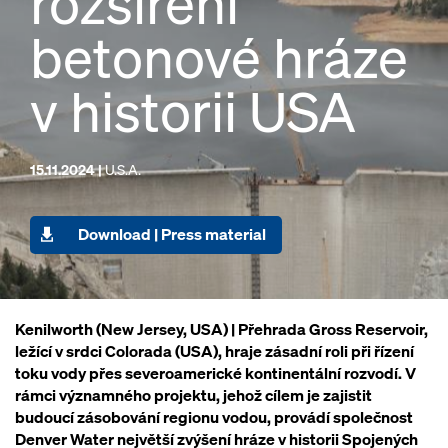
rozšíření
betonové hráze
v historii USA
15.11.2024 |
U.S.A.
Download | Press material
Kenilworth (New Jersey, USA)
| Přehrada Gross Reservoir,
ležící v srdci Colorada (USA), hraje zásadní roli při řízení
toku vody přes severoamerické kontinentální rozvodí. V
rámci významného projektu, jehož cílem je zajistit
budoucí zásobování regionu vodou, provádí společnost
Denver Water největší zvýšení hráze v historii Spojených