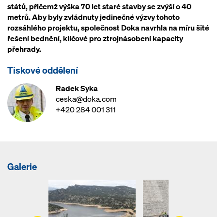
států, přičemž výška 70 let staré stavby se zvýší o 40
metrů. Aby byly zvládnuty jedinečné výzvy tohoto
rozsáhlého projektu, společnost Doka navrhla na míru šité
řešení bednění, klíčové pro ztrojnásobení kapacity
přehrady.
Tiskové oddělení
Radek Syka
ceska@doka.com
+420 284 001 311
Galerie