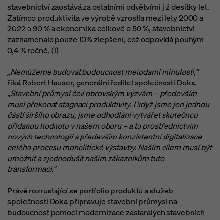
stavebnictví zaostává za ostatními odvětvími již desítky let.
Zatímco produktivita ve výrobě vzrostla mezi lety 2000 a
2022 o 90 % a ekonomika celkově o 50 %, stavebnictví
zaznamenalo pouze 10% zlepšení, což odpovídá pouhým
0,4 % ročně. (1)
„Nemůžeme budovat budoucnost metodami minulosti,“
říká Robert Hauser, generální ředitel společnosti Doka.
„Stavební průmysl čelí obrovským výzvám – především
musí překonat stagnaci produktivity. I když jsme jen jednou
částí širšího obrazu, jsme odhodláni vytvářet skutečnou
přidanou hodnotu v našem oboru – a to prostřednictvím
nových technologií a především konzistentní digitalizace
celého procesu monolitické výstavby. Naším cílem musí být
umožnit a zjednodušit našim zákazníkům tuto
transformaci.“
Právě rozrůstající se portfolio produktů a služeb
společnosti Doka připravuje stavební průmysl na
budoucnost pomocí modernizace zastaralých stavebních