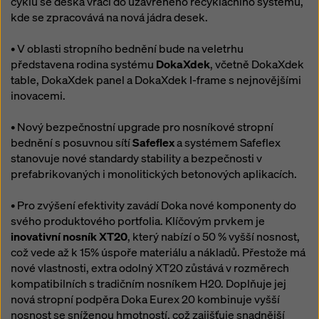
cyklu se deska vrací do uzavřeného recyklačního systému,
kde se zpracovává na nová jádra desek.
• V oblasti stropního bednění bude na veletrhu
představena rodina systému
DokaXdek
, včetně DokaXdek
table, DokaXdek panel a DokaXdek I-frame s nejnovějšími
inovacemi.
• Nový bezpečnostní upgrade pro nosníkové stropní
bednění s posuvnou sítí
Safeflex
a systémem Safeflex
stanovuje nové standardy stability a bezpečnosti v
prefabrikovaných i monolitických betonových aplikacích.
• Pro zvýšení efektivity zavádí Doka nové komponenty do
svého produktového portfolia. Klíčovým prvkem je
inovativní nosník XT20
, který nabízí o 50 % vyšší nosnost,
což vede až k 15% úspoře materiálu a nákladů. Přestože má
nové vlastnosti, extra odolný XT20 zůstává v rozměrech
kompatibilních s tradičním nosníkem H20. Doplňuje jej
nová stropní podpěra Doka Eurex 20 kombinuje vyšší
nosnost se sníženou hmotností, což zajišťuje snadnější