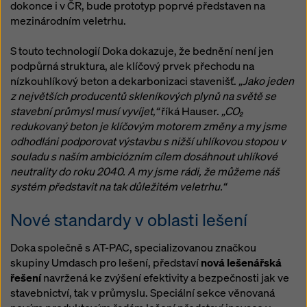
dokonce i v ČR, bude prototyp poprvé představen na
mezinárodním veletrhu.
S touto technologií Doka dokazuje, že bednění není jen
podpůrná struktura, ale klíčový prvek přechodu na
nízkouhlíkový beton a dekarbonizaci stavenišť.
„Jako jeden
z největších producentů skleníkových plynů na světě se
stavební průmysl musí vyvíjet,“
říká Hauser.
„CO₂
redukovaný beton je klíčovým motorem změny a my jsme
odhodláni podporovat výstavbu s nižší uhlíkovou stopou v
souladu s naším ambiciózním cílem dosáhnout uhlíkové
neutrality do roku 2040. A my jsme rádi, že můžeme náš
systém představit na tak důležitém veletrhu.“
Nové standardy v oblasti lešení
Doka společně s AT-PAC, specializovanou značkou
skupiny Umdasch pro lešení, představí
nová lešenářská
řešení
navržená ke zvýšení efektivity a bezpečnosti jak ve
stavebnictví, tak v průmyslu. Speciální sekce věnovaná