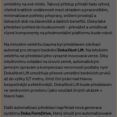
umístěny na své místo. Takový přístup přináší řadu výhod,
včetně kratších vzdáleností mezi skladem a pracovištěm,
minimalizace potřeby přepravy, snížení prostojů a
čekacích dob na staveništi a dalších benefitů. Doka také
představí pohled do budoucnosti – převážet a umísťovat
různé komponenty na předmontážní platformu bude robot.
Na minulém veletrhu bauma byl představen zdvihací
automat pro stropní bednění
DokaXbot Lift
. Na letošním
veletrhu se představí jeho výrazně inovovaná verze. Díky
intuitivnímu ovládání na úrovni země, automatickým
jemným úpravám a kompenzaci nerovností podlahy nyní
DokaXbot Lift umožňuje přesné umístění bednicích prvků
až do výšky 5,7 metru, čímž činí práci nad hlavou
bezpečnější a efektivnější. DokaXbot Lift bude představen
ve venkovním prostoru i jako součást živých ukázek v
hlavní hale.
Další automatizaci představí například nová generace
systému
Doka FormDrive
, který slouží pro automatizované