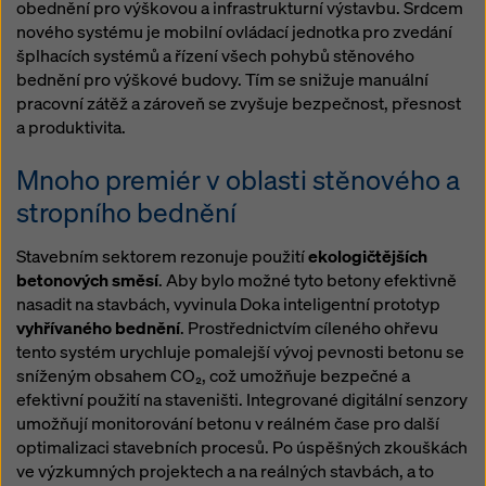
obednění pro výškovou a infrastrukturní výstavbu. Srdcem
nového systému je mobilní ovládací jednotka pro zvedání
šplhacích systémů a řízení všech pohybů stěnového
bednění pro výškové budovy. Tím se snižuje manuální
pracovní zátěž a zároveň se zvyšuje bezpečnost, přesnost
a produktivita.
Mnoho premiér v oblasti stěnového a
stropního bednění
Stavebním sektorem rezonuje použití
ekologičtějších
betonových směsí
. Aby bylo možné tyto betony efektivně
nasadit na stavbách, vyvinula Doka inteligentní prototyp
vyhřívaného bednění
. Prostřednictvím cíleného ohřevu
tento systém urychluje pomalejší vývoj pevnosti betonu se
sníženým obsahem CO₂, což umožňuje bezpečné a
efektivní použití na staveništi. Integrované digitální senzory
umožňují monitorování betonu v reálném čase pro další
optimalizaci stavebních procesů. Po úspěšných zkouškách
ve výzkumných projektech a na reálných stavbách, a to