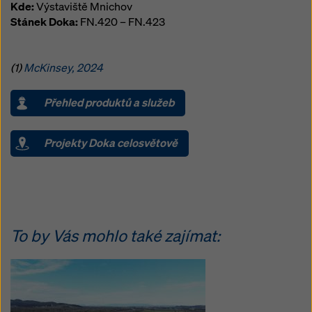
Kde:
Výstaviště Mnichov
Stánek Doka:
FN.420 – FN.423
(1)
McKinsey, 2024
Přehled produktů a služeb
Projekty Doka celosvětově
To by Vás mohlo také zajímat: