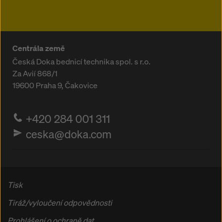
Centrála země
Česká Doka bednicí technika spol. s r.o.
Za Avií 868/1
19600
Praha 9, Čakovice
+420 284 001 311
ceska@doka.com
Tisk
Tiráž/vyloučení odpovědnosti
Prohlášení o ochraně dat