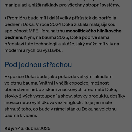
manipulaci a nižší náklady pro všechny stropní systémy.
• Premiéru bude mít i další velký přírůstek do portfolia
bednění Doka. V roce 2024 Doka získala malajsijskou
společnost MFE, lídra na trhu
monolitického hliníkového
bednění
. Nyní, na bauma 2025, Doka poprvé sama
představí tuto technologii a ukáže, jaký může mít vliv na
moderní a rychlou výstavbu.
Pod jednou střechou
Expozice Doka bude jako pokaždé velkým lákadlem
veletrhu bauma. Vnitřní i vnější expozice, možnost
občerstvení nebo získání značkových předmětů Doka,
stovky živých vystoupení a show, stovky produktů, desítky
inovací nebo vyhlídková věž Ringlock. To je jen malé
shrnuté toho, co bude v rámci stánku Doka na veletrhu
bauma k vidění.
Kdy:
7-13. dubna 2025