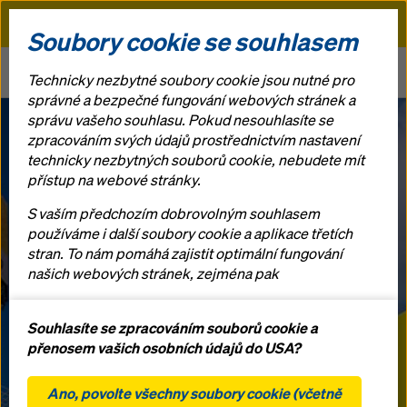
Doka
Soubory cookie se souhlasem
Doka
Newsroom
Technicky nezbytné soubory cookie jsou nutné pro
Inovativní řešení pro stavebnictví na veletrhu bauma 2025
správné a bezpečné fungování webových stránek a
správu vašeho souhlasu. Pokud nesouhlasíte se
zpracováním svých údajů prostřednictvím nastavení
Doka prolomí bariéru produktivity ve stavebnictví
průkopnickými technologiemi a digitalizací
technicky nezbytných souborů cookie, nebudete mít
Inovativní
přístup na webové stránky.
řešení pro
S vaším předchozím dobrovolným souhlasem
používáme i další soubory cookie a aplikace třetích
stran. To nám pomáhá zajistit optimální fungování
stavebnictví na
našich webových stránek, zejména pak
neustálé zlepšování funkčnosti našich webových
veletrhu bauma
stránek (funkční a statistické soubory cookie),
Souhlasíte se zpracováním souborů cookie a
usnadnění hladkého procesu nákupu při
přenosem vašich osobních údajů do USA?
2025
používání internetového obchodu Doka (funkční a
statistické soubory cookie),
Ano, povolte všechny soubory cookie (včetně