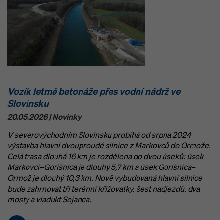
Vozík letmé betonáže přes vodní nádrž ve
Slovinsku
20.05.2026 | Novinky
V severovýchodním Slovinsku probíhá od srpna 2024
výstavba hlavní dvouproudé silnice z Markovců do Ormože.
Celá trasa dlouhá 16 km je rozdělena do dvou úseků: úsek
Markovci–Gorišnica je dlouhý 5,7 km a úsek Gorišnica–
Ormož je dlouhý 10,3 km. Nově vybudovaná hlavní silnice
bude zahrnovat tři terénní křižovatky, šest nadjezdů, dva
mosty a viadukt Sejanca.