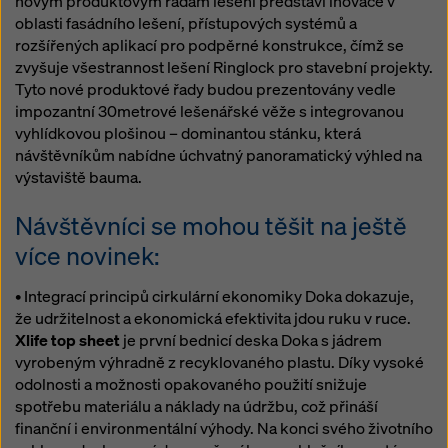
novým produktovým řadám lešení představí inovace v
oblasti fasádního lešení, přístupových systémů a
rozšířených aplikací pro podpěrné konstrukce, čímž se
zvyšuje všestrannost lešení Ringlock pro stavební projekty.
Tyto nové produktové řady budou prezentovány vedle
impozantní 30metrové lešenářské věže s integrovanou
vyhlídkovou plošinou – dominantou stánku, která
návštěvníkům nabídne úchvatný panoramatický výhled na
výstaviště bauma.
Návštěvníci se mohou těšit na ještě
více novinek:
• Integrací principů cirkulární ekonomiky Doka dokazuje,
že udržitelnost a ekonomická efektivita jdou ruku v ruce.
Xlife top sheet
je první bednicí deska Doka s jádrem
vyrobeným výhradně z recyklovaného plastu. Díky vysoké
odolnosti a možnosti opakovaného použití snižuje
spotřebu materiálu a náklady na údržbu, což přináší
finanční i environmentální výhody. Na konci svého životního