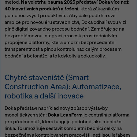
metod.
Na veletrhu bauma 2025 představí Doka více než
40 inovativních produktů a řešení
, která zákazníkům
pomohou zvýšit produktivitu. Aby dále podtrhla své
ambice pro novou éru stavebnictví, Doka odhalí svou vizi
plně digitalizovaného procesu bednění. Zaměřuje se na
bezproblémovou integraci procesů prostřednictvím
propojené platformy, která umožní bezprecedentní
transparentnost a plnou kontrolu nad celým procesem
bednění a betonáže, a to kdykoliv a odkudkoliv.
Chytré staveniště (Smart
Construction Area): Automatizace,
robotika a další inovace
Doka představí například nový způsob výstavby
monolitických stěn:
Doka LeanForm
je centrální platforma
pro předmontáž, která funguje podobně jako montážní
linka. To umožňuje sestavit kompletní bednicí celky na
bezpečném a kontrolovaném pracovišti, než jsou jeřábem