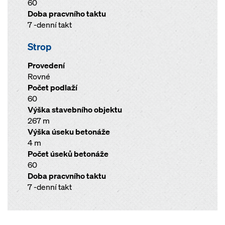
60
Doba pracvního taktu
7 -denní takt
Strop
Provedení
Rovné
Počet podlaží
60
Výška stavebního objektu
267 m
Výška úseku betonáže
4 m
Počet úseků betonáže
60
Doba pracvního taktu
7 -denní takt