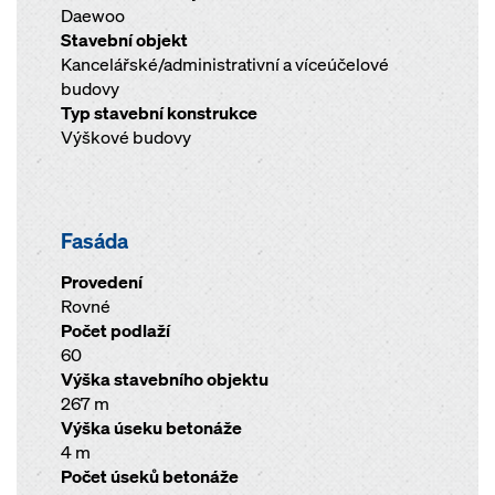
Daewoo
Stavební objekt
Kancelářské/administrativní a víceúčelové
budovy
Typ stavební konstrukce
Výškové budovy
Fasáda
Provedení
Rovné
Počet podlaží
60
Výška stavebního objektu
267 m
Výška úseku betonáže
4 m
Počet úseků betonáže