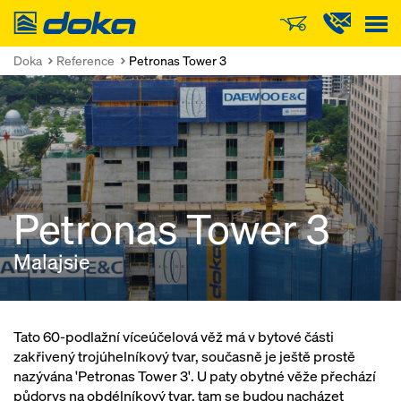
Doka
Doka
Reference
Petronas Tower 3
Petronas Tower 3
Malajsie
Tato 60-podlažní víceúčelová věž má v bytové části
zakřivený trojúhelníkový tvar, současně je ještě prostě
nazývána 'Petronas Tower 3'. U paty obytné věže přechází
půdorys na obdélníkový tvar, tam se budou nacházet