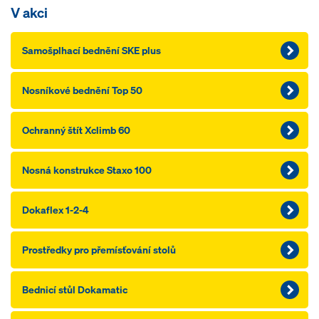
V akci
Samošplhací bednění SKE plus
Nosníkové bednění Top 50
Ochranný štít Xclimb 60
Nosná konstrukce Staxo 100
Dokaflex 1-2-4
Prostředky pro přemísťování stolů
Bednicí stůl Dokamatic