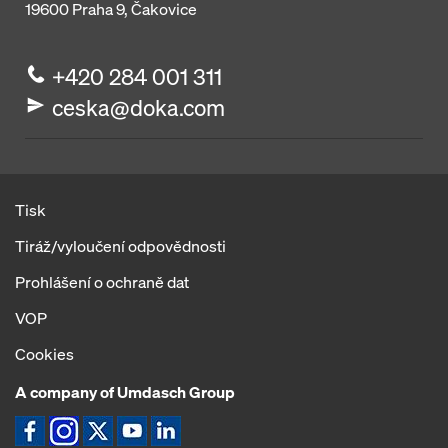
19600
Praha 9, Čakovice
+420 284 001 311
ceska@doka.com
Tisk
Tiráž/vyloučení odpovědnosti
Prohlášení o ochraně dat
VOP
Cookies
A company of Umdasch Group
Ikona Facebook
Ikona Instagram
Ikona X
Ikona YouTube
Ikona LinkedIn