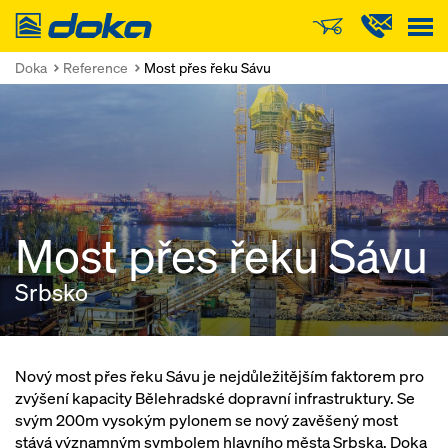
Doka
Doka
Reference
Most přes řeku Sávu
Most přes řeku Sávu
Srbsko
Nový most přes řeku Sávu je nejdůležitějším faktorem pro
zvýšení kapacity Bělehradské dopravní infrastruktury. Se
svým 200m vysokým pylonem se nový zavěšený most
stává významným symbolem hlavního města Srbska. Doka