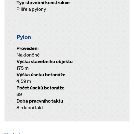
Typ stavební konstrukce
Pilíře a pylony
Pylon
Provedení
Nakloněné
Výška stavebního objektu
175 m
Výška úseku betonáže
4,59 m
Počet úseků betonáže
39
Doba pracvního taktu
8 -denní takt