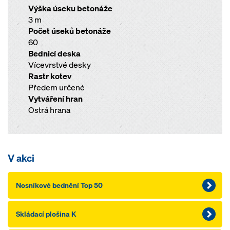
Výška úseku betonáže
3 m
Počet úseků betonáže
60
Bednicí deska
Vícevrstvé desky
Rastr kotev
Předem určené
Vytváření hran
Ostrá hrana
V akci
Nosníkové bednění Top 50
Skládací plošina K