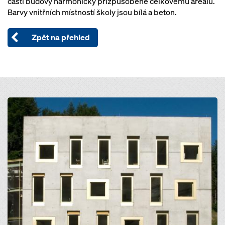
části budovy harmonicky přizpůsobené celkovému areálu.
Barvy vnitřních místností školy jsou bílá a beton.
Zpět na přehled
Open