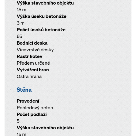
Výška stavebního objektu
15 m
Výška úseku betonáže
3 m
Počet úseků betonáže
65
Bednicí deska
Vícevrstvé desky
Rastr kotev
Předem určené
Vytváření hran
Ostrá hrana
Stěna
Provedení
Pohledový beton
Počet podlaží
5
Výška stavebního objektu
15 m