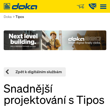
Doka
Doka
Tipos
Open
Zpět k digitálním službám
Snadnější
projektování s Tipos