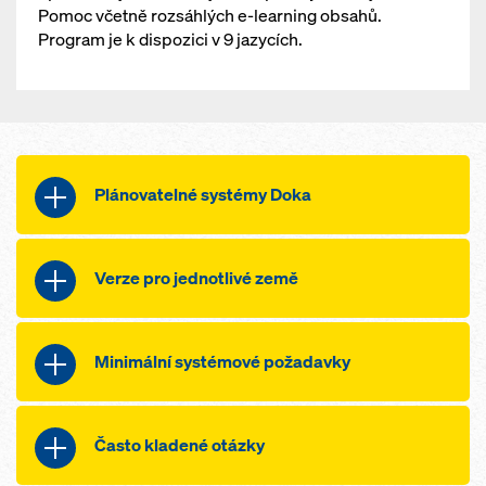
Pomoc včetně rozsáhlých e-learning obsahů.
Program je k dispozici v 9 jazycích.
Plánovatelné systémy Doka
Stěnové systémy Doka
Verze pro jednotlivé země
veškeré rámové bednění
Velkoplošné bednění Top 50,
DE
Minimální systémové požadavky
FF20, FF100 tec, FL20 U100
FR
Kruhové bednění H20
IT
Operační systém 64bitový:
Často kladené otázky
Stropní systémy Doka
Windows 10
ES