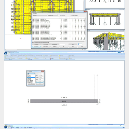
Open
Open