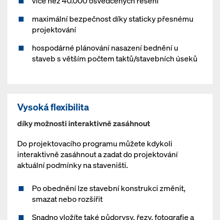
více než 40.000 osvědčených řešení
maximální bezpečnost díky staticky přesnému
projektování
hospodárné plánování nasazení bednění u
staveb s větším počtem taktů/stavebních úseků
Vysoká flexibilita
díky možnosti interaktivně zasáhnout
Do projektovacího programu můžete kdykoli
interaktivně zasáhnout a zadat do projektování
aktuální podmínky na staveništi.
Po obednění lze stavební konstrukci změnit,
smazat nebo rozšířit
Snadno vložíte také půdorysy, řezy, fotografie a