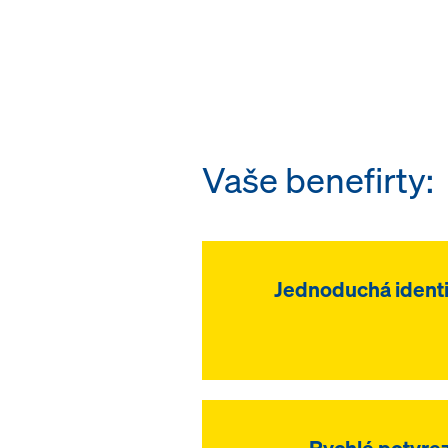
Vaše benefirty:
Jednoduchá identi
Rychlé potvrez