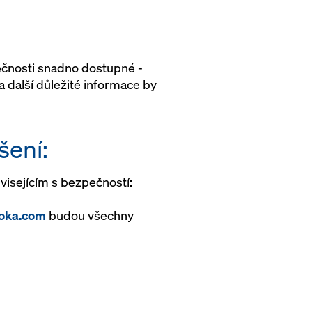
pečnosti snadno dostupné -
 další důležité informace by
šení:
visejícím s bezpečností:
doka.com
budou všechny