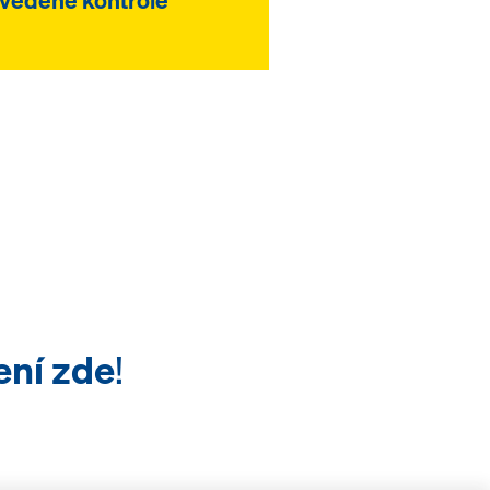
ení zde
!