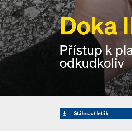
Doka 
Přístup k pl
odkudkoliv
Stáhnout leták