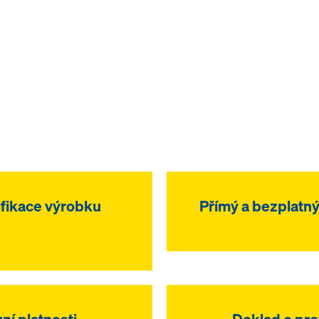
fikace výrobku
Přímý a bezplatný
ní platnosti
Doklad o pr