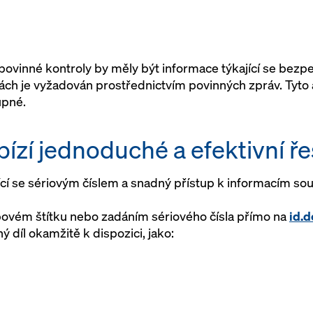
povinné kontroly by měly být informace týkající se bez
ách je vyžadován prostřednictvím povinných zpráv. Tyto a
upné.
ízí jednoduché a efektivní ře
ící se sériovým číslem a snadný přístup k informacím sou
ovém štítku nebo zadáním sériového čísla přímo na
id.
 díl okamžitě k dispozici, jako: