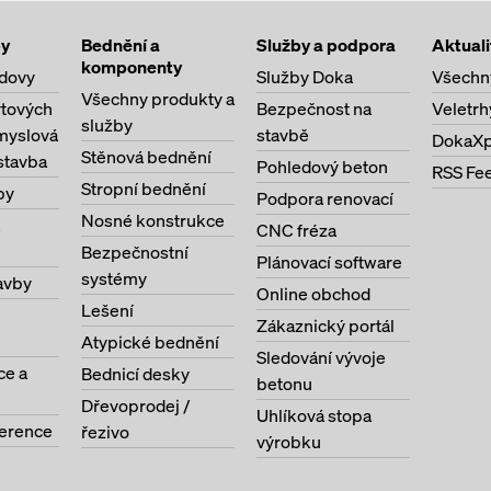
by
Bednění a
Služby a podpora
Aktuali
komponenty
dovy
Služby Doka
Všechn
Všechny produkty a
ytových
Bezpečnost na
Veletrh
služby
myslová
stavbě
DokaXp
Stěnová bednění
stavba
Pohledový beton
RSS Fe
Stropní bednění
by
Podpora renovací
Nosné konstrukce
CNC fréza
Bezpečnostní
Plánovací software
systémy
avby
Online obchod
Lešení
Zákaznický portál
Atypické bednění
Sledování vývoje
ce a
Bednicí desky
betonu
Dřevoprodej /
Uhlíková stopa
ference
řezivo
výrobku