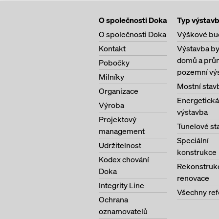
O společnosti Doka
Typ výstav
O společnosti Doka
Výškové bu
Kontakt
Výstavba b
domů a prů
Pobočky
pozemní vý
Milníky
Mostní stav
Organizace
Energetická
Výroba
výstavba
Projektový
Tunelové st
management
Speciální
Udržitelnost
konstrukce
Kodex chování
Rekonstruk
Doka
renovace
Integrity Line
Všechny re
Ochrana
oznamovatelů