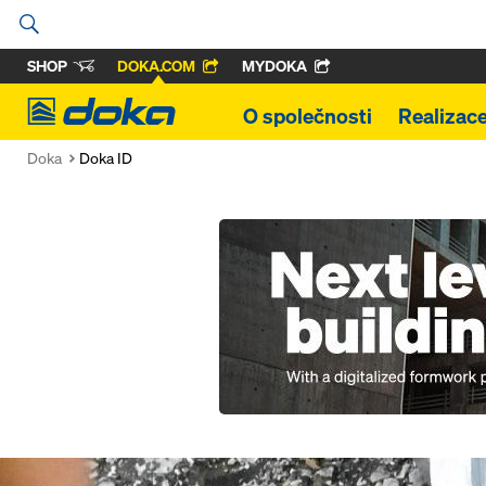
SHOP
DOKA.COM
MYDOKA
Doka
O společnosti
Realizac
Doka
Doka ID
Open