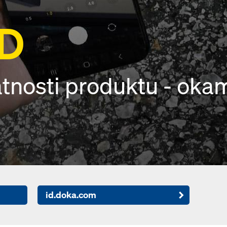
ID
atnosti produktu - oka
id.doka.com