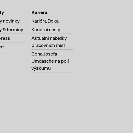
ty
Kariéra
y novinky
Kariéra Doka
y & termíny
Kariérní cesty
ress
Aktuální nabídky
pracovních míst
ed
Cena Josefa
Umdasche na poli
výzkumu