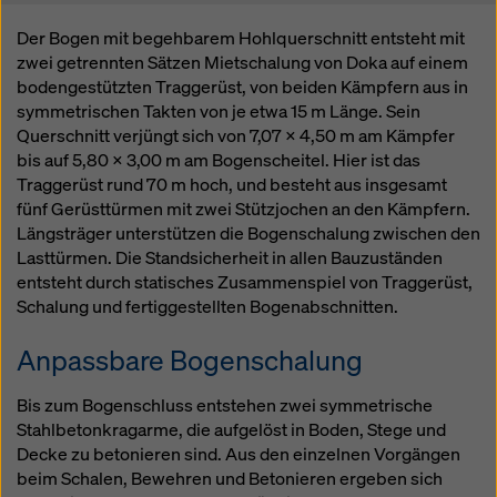
Der Bogen mit begehbarem Hohlquerschnitt entsteht mit
zwei getrennten Sätzen Mietschalung von Doka auf einem
bodengestützten Traggerüst, von beiden Kämpfern aus in
symmetrischen Takten von je etwa 15 m Länge. Sein
Querschnitt verjüngt sich von 7,07 x 4,50 m am Kämpfer
bis auf 5,80 x 3,00 m am Bogenscheitel. Hier ist das
Traggerüst rund 70 m hoch, und besteht aus insgesamt
fünf Gerüsttürmen mit zwei Stützjochen an den Kämpfern.
Längsträger unterstützen die Bogenschalung zwischen den
Lasttürmen. Die Standsicherheit in allen Bauzuständen
entsteht durch statisches Zusammenspiel von Traggerüst,
Schalung und fertiggestellten Bogenabschnitten.
Anpassbare Bogenschalung
Bis zum Bogenschluss entstehen zwei symmetrische
Stahlbetonkragarme, die aufgelöst in Boden, Stege und
Decke zu betonieren sind. Aus den einzelnen Vorgängen
beim Schalen, Bewehren und Betonieren ergeben sich