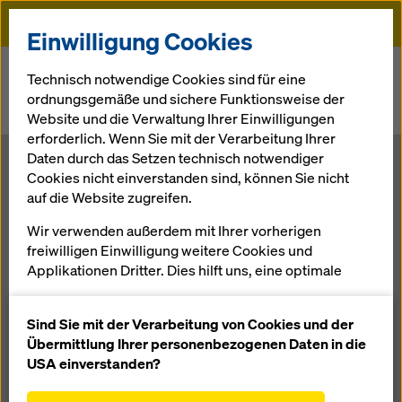
Doka
Einwilligung Cookies
Startseite
Newsroom
Technisch notwendige Cookies sind für eine
ordnungsgemäße und sichere Funktionsweise der
Schalung im Zusammenspiel mit Traggerüst und fertigen
Website und die Verwaltung Ihrer Einwilligungen
Bogenabschnitten
erforderlich. Wenn Sie mit der Verarbeitung Ihrer
Daten durch das Setzen technisch notwendiger
Schalung im
Cookies nicht einverstanden sind, können Sie nicht
auf die Website zugreifen.
Zusammenspie
Wir verwenden außerdem mit Ihrer vorherigen
freiwilligen Einwilligung weitere Cookies und
l mit Traggerüst
Applikationen Dritter. Dies hilft uns, eine optimale
Performance unserer Website zu gewährleisten,
insbesondere
und fertigen
Sind Sie mit der Verarbeitung von Cookies und der
die Funktionalität unserer Website ständig zu
Übermittlung Ihrer personenbezogenen Daten in die
verbessern (Funktionale und Statistik Cookies),
USA einverstanden?
Bogenabschnit
einen reibungslosen Einkauf bei der Nutzung des