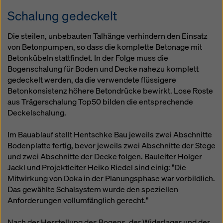
Schalung gedeckelt
Die steilen, unbebauten Talhänge verhindern den Einsatz
von Betonpumpen, so dass die komplette Betonage mit
Betonkübeln stattfindet. In der Folge muss die
Bogenschalung für Boden und Decke nahezu komplett
gedeckelt werden, da die verwendete flüssigere
Betonkonsistenz höhere Betondrücke bewirkt. Lose Roste
aus Trägerschalung Top50 bilden die entsprechende
Deckelschalung.
Im Bauablauf stellt Hentschke Bau jeweils zwei Abschnitte
Bodenplatte fertig, bevor jeweils zwei Abschnitte der Stege
und zwei Abschnitte der Decke folgen. Bauleiter Holger
Jackl und Projektleiter Heiko Riedel sind einig: "Die
Mitwirkung von Doka in der Planungsphase war vorbildlich.
Das gewählte Schalsystem wurde den speziellen
Anforderungen vollumfänglich gerecht."
Nach der Herstellung des Bogens, der Widerlager und der