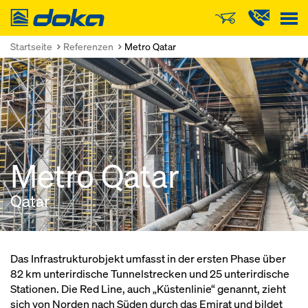
Doka
Startseite
Referenzen
Metro Qatar
Metro Qatar
Qatar
Das Infrastrukturobjekt umfasst in der ersten Phase über
82 km unterirdische Tunnelstrecken und 25 unterirdische
Stationen. Die Red Line, auch „Küstenlinie“ genannt, zieht
sich von Norden nach Süden durch das Emirat und bildet