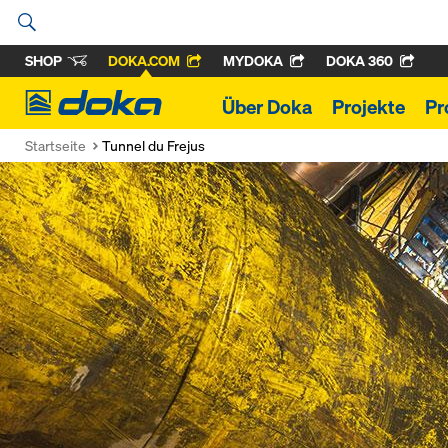
SHOP
DOKA.COM
MYDOKA
DOKA 360
Doka
Über Doka
Projekte
Pr
Startseite
Tunnel du Frejus