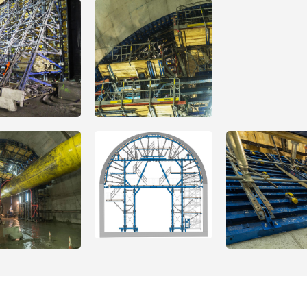
Open
Open
Open