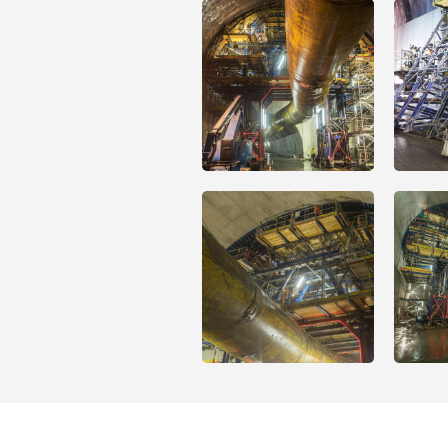
Open
Open
Open
Open