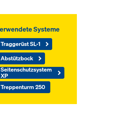
erwendete Systeme
Traggerüst SL-1
Abstützbock
Seitenschutzsystem
XP
Treppenturm 250