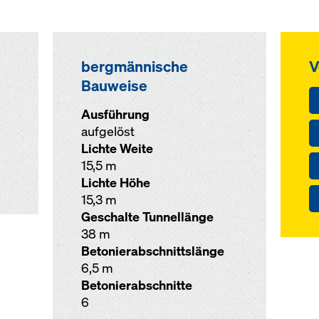
bergmännische
V
Bauweise
Ausführung
aufgelöst
Lichte Weite
15,5 m
Lichte Höhe
15,3 m
Geschalte Tunnellänge
38 m
Betonierabschnittslänge
6,5 m
Betonierabschnitte
6