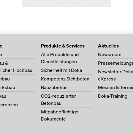
te
Produkte & Services
Aktuelles
e
Alle Produkte und
Newsroom
Dienstleistungen
au &
Pressemeldung
licher Hochbau
Sicherheit mit Doka
Newsletter Dok
nbau
Kompetenz Sichtbeton
eXpress
erksbau
Bauzubehör
Messen & Termi
bau
CO2-reduzierter
Doka-Training
Betonbau
ferenzen
Mitgabepflichtige
Dokumente