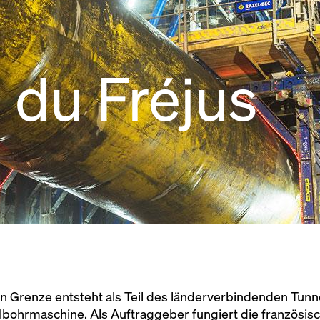
 du Fréjus
en Grenze entsteht als Teil des länderverbindenden Tunn
elbohrmaschine. Als Auftraggeber fungiert die französis