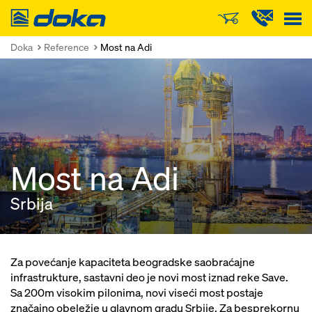
Doka
Doka
Reference
Most na Adi
Most na Adi
Srbija
Za povećanje kapaciteta beogradske saobraćajne
infrastrukture, sastavni deo je novi most iznad reke Save.
Sa 200m visokim pilonima, novi viseći most postaje
značajno obeležje u glavnom gradu Srbije. Za besprekornu