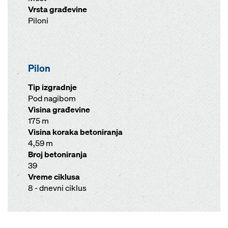
Vrsta građevine
Piloni
Pilon
Tip izgradnje
Pod nagibom
Visina građevine
175 m
Visina koraka betoniranja
4,59 m
Broj betoniranja
39
Vreme ciklusa
8 - dnevni ciklus