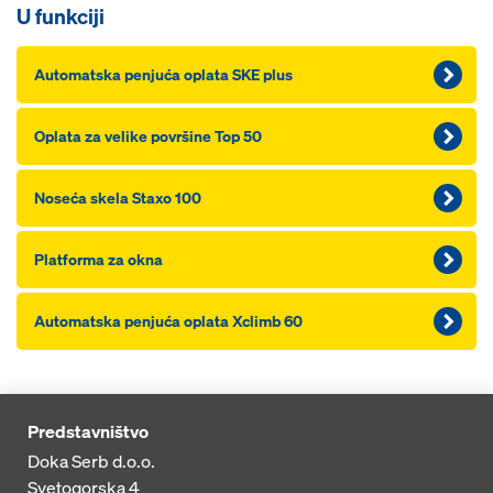
U funkciji
Automatska penjuća oplata SKE plus
Oplata za velike površine Top 50
Noseća skela Staxo 100
Platforma za okna
Automatska penjuća oplata Xclimb 60
Predstavništvo
Doka Serb d.o.o.
Svetogorska 4