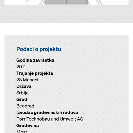
Podaci o projektu
Godina završetka
2011
Trajanje projekta
28 Meseci
Država
Srbija
Grad
Beograd
Izvođač građevinskih radova
Porr Technobau und Umwelt AG
Građevina
Most