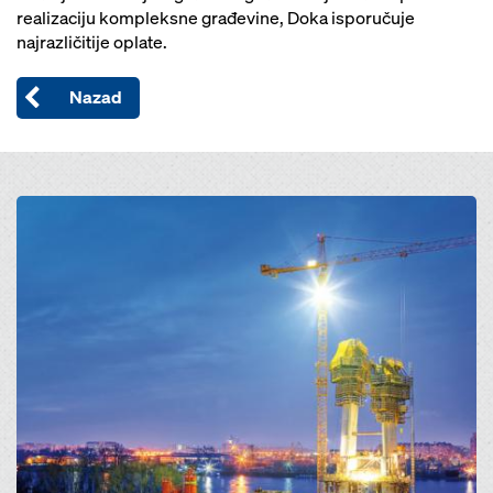
realizaciju kompleksne građevine, Doka isporučuje
najrazličitije oplate.
Nazad
Open